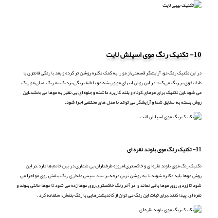
10- تکنیک رنگ موی اسپلش لایت
در این تکنیک رنگ مو، آرایشگر قسمتی از مو را به کمک دکلره روشن تر کرده و بعد با رنگی فانتزی با
طیف قوی تر رنگ می کند.در این روش انتهای مو و ریشه مو با طیف رنگی نزدیک به رنگ اصلی مو رنگ
می شود.این تکنیک برای موهای کوتاه و بلند کاربرد داشته و جلوه ای بی نظیر به موها می بخشد.این
روش بسته به سلایق شما و آرایشگر می تواند با مدل های مختلفی اجرا شود.
11- تکنیک رنگ موی بلوند نقره ای
تکنیک رنگ موی بلوند نقره ای و خاکستری امروزه طرفداران بی شماری در بین خانم ها دارد.در این
روش موها باید دکلره شوند تا به روشن ترین درجه برسند سپس مقداری رنگ بنفش روی مو اجرا می
شود تا زردی روی موها باقی نماند و در آخر رنگ خاکستری روی موها زده می شود تا موها حالتی بلوند و
نقره ای پیدا کنند.برای ثبات این رنگ می توان از کاندیشنرهایی با رنگ بنفش استفاده کرد .