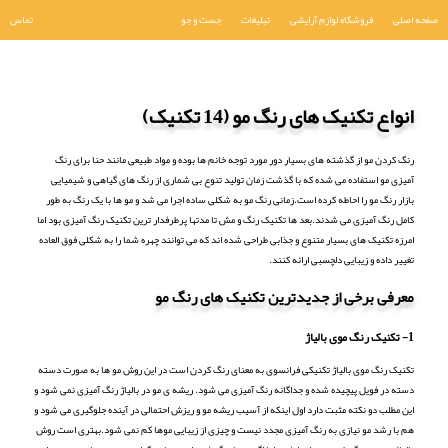
صفحه اصلی
فروشگاه لوازم آرایشی
تبلیغات
جست و جو
تماس
انواع تکنیک های رنگ مو (14 تکنیک)
رنگ کردن مو از گذشته های بسیار دور مورد توجه خانم ها بوده و مواد طبیعی مانند حنا برای رنگ
آمیزی مو استفاده می شده که با گذشت زمان تولید تنوع بی شماری از رنگ های گیاهی و شیمیایی
بازار رنگ مو را احاطه کرده است.زمانی رنگ مو به شکلی ساده اجرا می شد و مو ها با یک رنگ به طور
کامل رنگ آمیزی می شدند.بعد ها تکنیک رنگ و مش تا مدتها پرطرفدار ترین تکنیک رنگ آمیزی بود اما
امرزه تکنیک های بسیار متنوع و جذابی طراحی شده اند که می توانند چهره شما را به شکلی فوق العاده
تغییر داده و زیبایی دلچسبی ارائه کنند.
معرفی برخی از جدیدترین تکنیک های رنگ مو
1- تکنیک رنگ موی بالیاژ
تکنیک رنگ موی بالیاژ تکنیکی فرانسوی به معنای رنگ کردن است در این روش مو ها به صورت دسته
دسته در فویل پیچیده شده و جداگانه رنگ آمیزی می شود. ریشه ی مو در بالیاژ رنگ آمیزی نمی شود و
این مطلب دو نکته مثبت دارد اول اینکه از آسیب ریشه مو و ریزش احتمالی در آینده جلوگیری می شود و
هم با رشد مو نیازی به رنگ آمیزی مجدد نیست و چیزی از زیبایی موها کم نمی شود.بهتری است روش