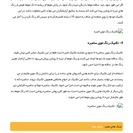
اگر این طور نبود باید ساقه موها با رنگی تیره رنگ شود در پایان موها از ریشه تا نک موها طیفی از رنگ
های تیره تا روشن پیدا می کند که بسته به سلایق آرایشگران می تواند کمی متفاوت باشد.در این
تکنیک مو ها را روی صفحه ای صاف به حدود 10 دسته تقسیم کرده و سپس کار رنگ کردن را آغاز می
کنند.
4- تکنیک رنگ موی سامبره
تکنیک رنگ موی سامبره تا حدودی مشابه تکنیک امبره است فقط در این تکنیک تمایز کمی میان طیف
رنگ ساقه مو و نک مو ها ایجاد می کنند.و رنگ موها از تیره تا روشن پیش می رود تا حالتی آرام از تغییر
رنگ ها در ساقه مو تا انتها حس شود.
استفاده از این تکنیک برای خانم هایی که روش های ساده تر را برای داشتن رنگ موی ملایم تر می
پسندند می تواند بسیار جذاب باشد.این تکنیک در انواع مختلفی همچون تکنیک بروند سامبره که با
ترکیب دو تناژ رنگ موی بلوند و قهوه ای است اجرا می شود.تکنیک سامبره موکا و سامبره کاراملی نیز
یکی دیگر از تکنیک های رنگ موی سامبره است.به طور کلی روش سامبره روشی است که رنگ موها به
طور ملایم از تیره تا روشن روی موها اجرا می شوند.
لینک های مفید:
سالن عقد