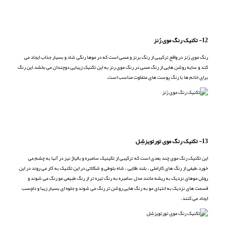
12- تکنیک رنگ موی رُنز
رنگ موی رُنز در واقع ترکیبی از رنگ برنز و مسی است که در موها رنگی شاد و بسیار جذاب ایجاد می
کند و سایه روشن هایی از رنگ مسی در رنگ موی رنز به این تکنیک زیبایی دوچندان می بخشد.این رنگ
برای خانم ها با رنگ پوست های متفاوت مناسب است.
13- تکنیک رنگ موی تورتویزشِل
این تکنیک رنگ موی چند بعدی است که ترکیبی از تکینیک سامبره و بالیاژ نیز در آنها به چشم می
خورد.طیفی از رنگ های کاراملی ، بلند طلایی ، شاه بلوطی و شکلاتی در این تکنیک به کار می روند در این
روش موهای نزدیک به ریشه مانند مدل سامبره به رنگ تیره تر از رنگ طبیعی مو رنگ می شوند و
قسمت های نزدیک به انتهای مو به رنگ هایی روشن تر رنگ می شوند و جلوه ای بسیار زیبا و دلچسب
ایجاد می کنند.