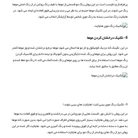
پرطرفدار و دلچسب است.در این روش رنگ مو قسمتی از موها با طیف رنگ روشن تر از رنگ اصلی موها
رنگ می شوند.در این تکنیک موها حجیم تر به نظر می رسند و زیبایی فوق العاده ای ایجاد می شود .در
هایلایت رنگ مناسب بسته به رنگ موی شخص توسط آرایشگر انتخاب می شود.
8- تکنیک درخشان کردن موها
در این تکینک که نزدیک کوتیکول و تار مو ها اعمال می شود موها نرم و درخشان شده و وز موها کمتر
می شود .این روش برای موهای رنگ شده جایگزینی بدون آمونیاک و نیمه دائم برای کلاسیک کردن
رنگ موها است.استفاده از براق کننده ها بر روی موهای رنگ شده کمک می کند تا رنگ مو حفظ شده و
تن رنگ مطابق با سلایق شما بیابد.
9- تکنیک رنگ موی بیبی لایت (هایلایت های بیبی بلوند)
در این روش با تابش نور، قسمت هایی از مو روشن تر می درخشند و ظاهری زیبا و فوق العاده به موها
می دهد .در این روش هایلایت بسیار کمی روی موهای اطراف صورت اجرا می شود بدین صورت که موها
به صورت دسته دسته در لایه ای از فویل پیچیده شده و رنگ آمیزی می شود. هایلایت کار شده در این
روش نیز از رنگ های روشنتر از رنگ مو برای هایلایت استفاده می شود.