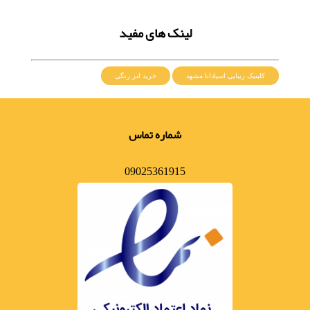
لینک های مفید
کلینیک زیبایی اسپادانا مشهد
خرید لنز رنگی
شماره تماس
09025361915