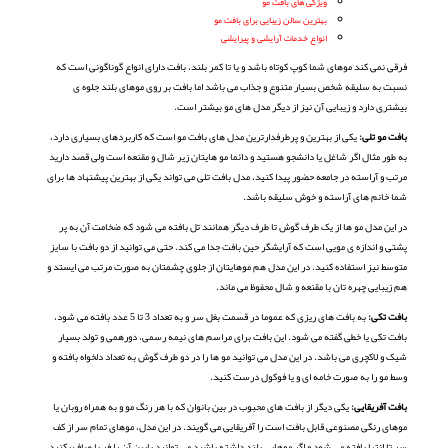
ویژگی های بافت مو
بهترین سالن زیبایی برای بافت مو
انواع خدمات آرایشی و پیرایشی
فرقی نمی کند موهای شما کوپ کوتاه باشد و یا تا کمر بلند، بافت دارای انواع گوناگونی است که
نسبت به سلیقه شخص بسیار متنوع و جذاب می باشد اما بافت بر روی موهای بلند جلوه ی
بیشتری دارد و زیبایی آن نیز از دیگر مدل های مو بیشتر است.
بافت مو تلی:
یکی از بهترین و پرطرفدارترین مدل های بافت مو است که کاربردهای بسیاری دارد،
به طور مثال اگر شاغل یا دانشجو هستید و دائما مو هایتان زیر شال و مقنعه است ولی قصد دارید
مرتب و آراسته در جامعه حضور پیدا کنید، مدل بافت تلی می تواند یکی از بهترین پیشنهاد ها برای
شما خانم های آراسته و خوش سلیقه باشد.
در این مدل مو ها از یک طرف گوش تا طرف دیگر همانند تل بافته می شود که ضخامت آن به پر
پشتی و اندازه ی مویی است که آرایشگر حین بافت جدا می کند. حتی می توانید از دو بافت با سایز
متوسط نیز استفاده کنید. در این مدل هم موهایتان از جلوی چشمتان به صورت مرتب می ایستد و
هم زیبایی چهره تان با مقنعه و شال محفوظ می ماند.
بافت تکی:
به بافت های ریزی که عموما در قسمت بغل سر و به تعداد 3 تا 5 عدد بافته می شود،
بافت تکی یا خطی گفته می شود. این بافت برای مراسم های نیمه رسمی، دورهمی و تولد بسیار
شیک و لاکچری می باشد. در این مدل می توانید مو ها را در دو طرف گوش به تعداد دلخواه بافته و
وسط مو را به صورت خامه ای و یا فوکول درست کنید.
بافت آفریقایی:
یکی دیگر از بافت های محبوب در بین بانوان که با هر رنگ مو و به همراه روبان یا
موهای رنگی مصنوعی قابل بافت است را آفریقایی می گویند. در این مدل، موهای تمام سر از کف
سر تا انتها بافته می شود و اگر موهایی بلند داشته باشید می توانید پایین آن را فر یا صاف بکنید.