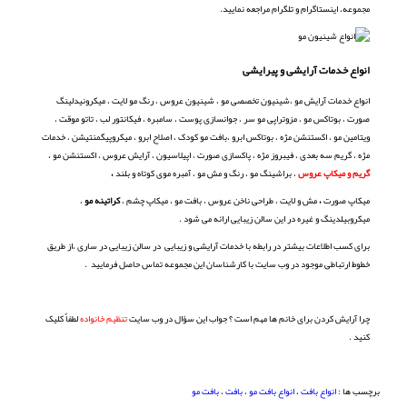
مجموعه، اینستاگرام و تلگرام مراجعه نمایید.
انواع خدمات آرایشی و پیرایشی
انواع خدمات آرایش مو ،شینیون تخصصی مو ، شینیون عروس ، رنگ مو لایت ، میکرونیدلینگ
صورت ، بوتاکس مو ، مزوتراپی مو سر ، جوانسازی پوست ، سامبره ، فیکانتور لب ، تاتو موقت
،
ویتامین مو ، اکستنشن مژه ، بوتاکس ابرو ،بافت مو کودک ، اصلاح ابرو ، میکروپیگمنتیشن ، خدمات
مژه ، گریم سه بعدی ، فیبروز مژه ، پاکسازی صورت ، اپیلاسیون ، آرایش عروس ، اکستنشن مو ،
گریم و میکاپ عروس
، براشینگ مو ، رنگ و مش مو ، آمبره موی کوتاه و بلند
،
میکاپ صورت
،
مش و لایت ، طراحی ناخن عروس ، بافت مو ، میکاپ چشم ،
کراتینه
مو
،
میکروبیلدینگ و غیره در این سالن زیبایی ارائه می شود .
برای کسب اطلاعات بیشتر در رابطه با خدمات آرایشی و زیبایی در سالن زیبایی در ساری ،از طریق
خطوط ارتباطی موجود در وب سایت با کارشناسان این مجموعه تماس حاصل فرمایید .
چرا آرایش کردن برای خانم ها مهم است ؟ جواب این سؤال در وب سایت
تنظیم خانواده
لطفاٌ کلیک
کنید .
برچسب ها :
انواع بافت
،
انواع بافت مو
،
بافت
،
بافت مو