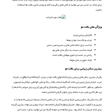
برای جذاب تر شدن نیز می توانید از کش های رنگی و یا کنف و روبان مابین بافت ها استفاده
نمایید.
ویژگی های بافت مو
افزایش زیبایی چهره
مرتب و یکدست بودن موها
مناسب برای تمام جشن های رسمی و غیر رسمی
قیمت مناسب نسبت به دیگر مدل های مو
راحتی در شست و شوی موهای بافته شده
ایجاد تنوع در مدل موها
بهترین سالن زیبایی برای بافت مو
یکی از بهترین سالن های زیبایی برای انجام انواع بافت مو در تهران، آرایشگاه ایرانا واقع در شهرک
غرب، خیابان ایران زمین می باشد که کلیه خدمات بافت، رنگ و مش، کوتاهی، میکاپ و شینیون،
مانیکور، پدیکور، کاشت و ترمیم ناخن، پاکسازی و فیشیال و لاین وی آی پی برای عروس خانم ها را
زیر نظر کادری مجرب و با سابقه برای بانوان گرامی انجام می دهند.
اگر به دنبال یک سالن زیبایی شیک و مدرن که در آن تمامی خدمات مرتبط با زیبایی خانم ها را با
بهترین و با کیفیت ترین مواد، متریال و لوازم آرایش انجام دهد، ایرانا بیوتی می تواند بهترین گزینه
برای شما عزیزان به شمار رود. برای مشاهده ی نمونه کارها نیز می توانید به وب سایت این