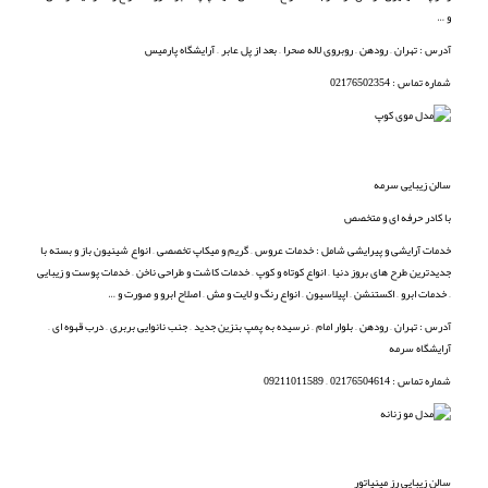
و …
آدرس : تهران – رودهن – روبروی لاله صحرا – بعد از پل عابر – آرایشگاه پارمیس
شماره تماس : 02176502354
سالن زیبایی سرمه
با کادر حرفه ای و متخصص
خدمات آرایشی و پیرایشی شامل : خدمات عروس – گریم و میکاپ تخصصی – انواع شینیون باز و بسته با
جدیدترین طرح های بروز دنیا – انواع کوتاه و کوپ – خدمات کاشت و طراحی ناخن – خدمات پوست و زیبایی
– خدمات ابرو – اکستنشن – اپیلاسیون – انواع رنگ و لایت و مش – اصلاح ابرو و صورت و …
آدرس : تهران – رودهن – بلوار امام – نرسیده به پمپ بنزین جدید – جنب نانوایی بربری – درب قهوه ای –
آرایشگاه سرمه
شماره تماس : 02176504614 – 09211011589
سالن زیبایی رز مینیاتور