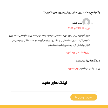
یک پاسخ به “بهترین سالن زیبایی در رودهن (3 مورد)”
سحر
گفت:
فوریه 22, 2022 در 23:48
امروز گذرم به رزمینیاتور خورد.تخصصی ندیدم.موهام خراب شد.براییه کوتاهی ساده وابرو
۲۰۰تومن گرفتند.پول سالنشان را از مشتری بیچاره میگیرند.دو ساعت الکی رو موهای من
کارکردوخرابش کرد وسیله پول گرفت.متاسفم
برای پاسخ دادن وارد شوید
دیدگاهتان را بنویسید
برای نوشتن دیدگاه باید
وارد بشوید
.
لینک های مفید
معرفی بهترین ها