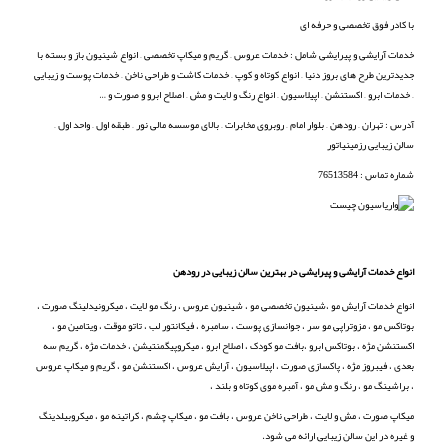
با کادر فوق تخصصی و حرفه ای
خدمات آرایشی و پیرایشی شامل : خدمات عروس – گریم و میکاپ تخصصی – انواع شینیون باز و بسته با
جدیدترین طرح های بروز دنیا – انواع کوتاه و کوپ – خدمات کاشت و طراحی ناخن – خدمات پوست و زیبایی
– خدمات ابرو – اکستنشن – اپیلاسیون – انواع رنگ و لایت و مش – اصلاح ابرو و صورت و …
آدرس : تهران – رودهن – بلوار امام – روبروی مخابرات – بالای موسسه مالی نور – طبقه اول – واحد اول –
سالن زیبایی رزمینیاتور
شماره تماس : 76513584
انواع خدمات آرایشی و پیرایشی در بهترین سالن زیبایی در رودهن
انواع خدمات آرایش مو ،شینیون تخصصی مو ، شینیون عروس ، رنگ مو لایت ، میکرونیدلینگ صورت ،
بوتاکس مو ، مزوتراپی مو سر ، جوانسازی پوست ، سامبره ، فیکانتور لب ، تاتو موقت ، ویتامین مو ،
اکستنشن مژه ، بوتاکس ابرو ،بافت مو کودک ، اصلاح ابرو ، میکروپیگمنتیشن ، خدمات مژه ، گریم سه
بعدی ، فیبروز مژه ، پاکسازی صورت ، اپیلاسیون ، آرایش عروس ، اکستنشن مو ، گریم و میکاپ عروس
، براشینگ مو ، رنگ و مش مو ، آمبره موی کوتاه و بلند ،
میکاپ صورت ، مش و لایت ، طراحی ناخن عروس ، بافت مو ، میکاپ چشم ، کراتینه مو ، میکروبیلدینگ
و غیره در این سالن زیبایی ارائه می شود.