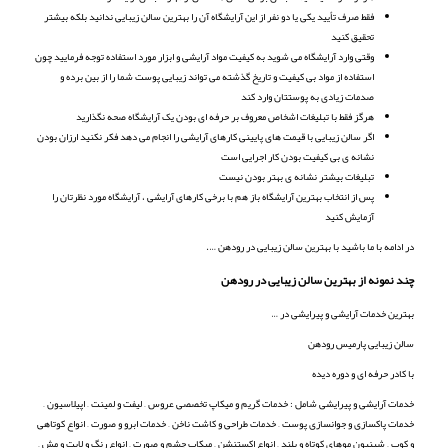
فقط صرف تأیید یکی یا دو نفر از این آرایشگاه آن را بهترین سالن زیبایی ندانید بلکه بیشتر
تحقیق کنید
وقتی وارد آرایشگاه می شوید به کیفیت مواد آرایشی و ابزار مورد استفاده توجه فرمایید چون
استفاده از مواد بی کیفیت و تاریخ گذشته می تواند زیبایی پوست شما را از بین برده و
صدمات زیادی به پوستتان وارد کند
هرگز فقط با تبلیغات اشخاص معروف بر حرفه ای بودن یک آرایشگاه صحه نگذارید
اگر سالن زیبایی با قیمت های پایینی کارهای آرایشی را انجام می دهد فکر نکنید ارزان بودن
نشانه ی بی کیفیت بودن کار اجرایی است
تبلیغات بیشتر نشانه ی بهتر بودن نیست
پس از انتخاب بهترین آرایشگاه باز هم با برخی کارهای آرایشی ، آرایشگاه مورد نظرتان را
آزمایش کنید
در ادامه با ما باشید با بهترین سالن زیبایی در رودهن ….
چند نمونه از بهترین سالن زیبایی در رودهن
بهترین خدمات آرایشی و پیرایشی در …
سالن زیبایی پارمیس رودهن
با کادر حرفه ای و دوره دیده
خدمات آرایشی و پیرایشی شامل : خدمات گریم و میکاپ تخصصی عروس – لیفت و لمینت – اپیلاسیون –
خدمات پاکسازی و جوانسازی پوست – خدمات طراحی و کاشت ناخن – خدمات ابرو و صورت – انواع کوتاهی
و کوپ – شینیون موهای کوتاه و بلند – انواع اکستنشن – میکاپ چشم و صورت – انواع رنگ و لایت و مش –