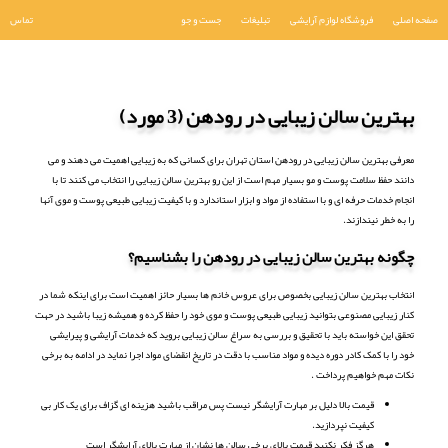
صفحه اصلی
فروشگاه لوازم آرایشی
تبلیغات
جست و جو
تماس
بهترین سالن زیبایی در رودهن (3 مورد)
معرفی بهترین سالن زیبایی در رودهن استان تهران برای کسانی که به زیبایی اهمیت می دهند و می
دانند حفظ سلامت پوست و مو بسیار مهم است از این رو بهترین سالن زیبایی را انتخاب می کنند تا با
انجام خدمات حرفه ای و با استفاده از مواد و ابزار استاندارد و با کیفیت زیبایی طبیعی پوست و موی آنها
را به خطر نیندازند.
چگونه بهترین سالن زیبایی در رودهن را بشناسیم؟
انتخاب بهترین سالن زیبایی بخصوص برای عروس خانم ها بسیار حائز اهمیت است برای اینکه شما در
کنار زیبایی مصنوعی بتوانید زیبایی طبیعی پوست و موی خود را حفظ کرده و همیشه زیبا باشید در حهت
تحقق این خواسته باید با تحقیق و بررسی به سراغ سالن زیبایی بروید که خدمات آرایشی و پیرایشی
خود را با کمک کادر دوره دیده و مواد مناسب با دقت در تاریخ انقضای مواد اجرا نماید در ادامه به برخی
نکات مهم خواهیم پرداخت .
قیمت بالا دلیل بر مهارت آرایشگر نیست پس مراقب باشید هزینه ای گزاف برای یک کار بی
کیفیت نپردازید.
هرگز فکر نکنید قیمت بالای برخی سالن ها نشان از مهارت بالای آرایشگر است