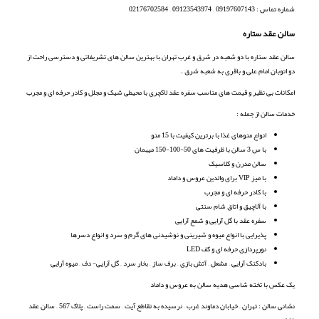
شماره تماس : 09197607143 – 09123543974 – 02176702584
سالن عقد ستاره
سالن عقد ستاره با دو شعبه در شرق و غرب تهران با بهترین سالن های تشریفاتی و دسترسی راحت از
دو اتوبان امام علی و باقری به شعبه شرق .
امکانات بی نظیر و قیمت های مناسب سفره عقد لاکچری با محیطی شیک و مجلل و کادر حرفه ای و مجرب
خدمات سالن از جمله :
انواع منوهای غذا با برترین کیفیت با 15 منو
با س 3 سالن با ظرفیت های 50-100-150 میهمان
سالن مدرن و کلاسیک
با میز VIP برای والدین عروس و داماد
با کادر حرفه ای و مجرب
با آلاچیق و اتاق شام سنتی
سفره عقد با گل آرایی و شمع آرایی
پذیرایی با انواع میوه و شیرینی و نوشیدنی های گرم و سرد و انواع دسرها
نورپردازی حرفه ای و کف LED
بادکنک آرایی – مشعل – آتش بازی – برف ساز – بخار سرد – گل آرایی- دف – میوه آرایی
یک عکس با تخته شاسی هدیه سالن به عروس و داماد
نشانی سالن : تهران – خیابان دماوند غرب – نرسیده به تقاطع آیت – سمت راست – پلاک 567 – سالن عقد