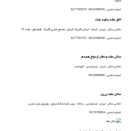
خاطره
شماره تماس : 09121089595 – 02177920270
اتاق عقد سفید بخت
نشانی سالن : تهران – نارمک – خیابان گلبرگ شرقی – مجتمع تجاری گلبرگ – طبقه اول – واحد 35
شماره تماس : 09122468199 – 02177927257
سالن عقد و دفتر ازدواج همدم
نشانی سالن : تهران – تهرانپارس – آجودانیه
شماره تماس : 09126468966
سالن عقد زرین
نشانی سالن : تهران – تهرانپارس – رسالت – بین رشید و کیخسروی – روبروی پمپ بنزین
شماره تماس: 02176700816