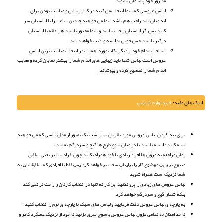
مد روز خود پشیمان نشوید.
لباس عروسی که شما انتخاب می کنید در کنار زیبایی و مناسب بودن برای
اندامتان باید راحت هم باشد شما می خواهید چندین ساعت را با لباستان سر
کنید پس اگر لباستان راحت نباشد و شما مجبور باشید هر لحظه با لباستان
درگیر باشید حس خوبی نداشته و اذیت خواهید شد .
شناخت اندام خود از دیگر نکات مورد اهمیت در انتخاب مناسب ترین لباس
عروس است لباس شما باید زیبایی های اندام شما را بیشتر نمایان کرده و معایب
اندام شما را تصحیح کرده و بپوشاند.
لینک های مفید:
خرید لوازم آرایشی
برای پیدا کردن لباس عروس مورد نظرتان بهتر است یک تصور از مدل لباسی که می خواهید
تهیه کنید داشته باشید تا در میان تنوع طرح ها گیج و سردرگم نمانید .
زمان مراجعه به مزون ها افراد زیادی با خود همراه نکنید چون افراد بیشتر یعنی سلایق
متنوع تر و این موضوع کار را برایتان سخت تر خواهد کرد پس فقط با افرادی که سلایقشان به
شما نزدیک است همراه شوید .
لباس عروس های زیادی را پرو نکنید این کار نه تنها در انتخاب کارتان را راحت تر نمی کند
بلکه شمارا گیج و سردرگم خواهد کرد.
به پارچه ی لباس عروس دقت فرمایید و لباس های سبک با پارچه ی نرم را انتخاب کنید .
تا حد امکان به تمامی مزون لباس عروس یاسوج سری بزنید تا خود از نزدیک عملکرد کادر و