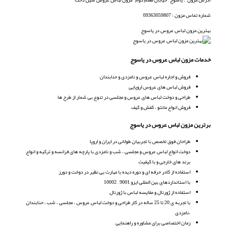
شماره تماس مزون : 09363059807
بهترین مزون لباس عروس در یاسوج
خدمات مزون لباس عروس در یاسوج
فروش و اجاره لباس عروس و نامزدی و حنابندان
فروش لباس های عروس اروپایی
طراحی و دوخت لباس های عروس و مجلسی در تنوع بی شمار از طرح ها
فروش انواع مانتو ، کفش و کیف
برترین مزون لباس عروس در یاسوج
طراحان فوق تخصص با تجربیان طولانی در ایران و اروپا
دوخت انواع لباس عروس و مجلسی ، شب و نامزدی با پارچه های فرانسه و ترکیه و انواع
برند های خارجی و با کیفیت
استفاده از کادر حرفه ای و دوره دیده با مهارت بی نظیر در دوخت و دورز
با استانداردهای بین المللی ایزو 9001 – 10002
استفاده از ژورنال و مقایسه لباس با ژورنال
با تجربه ی 20 تا 25 ساله در کار طراحی و دوخت لباس عروس ، مجلسی ، شب ، حنابندان
،نامزدی
زمان اختصاصی برای مشاوره و راهنمایی