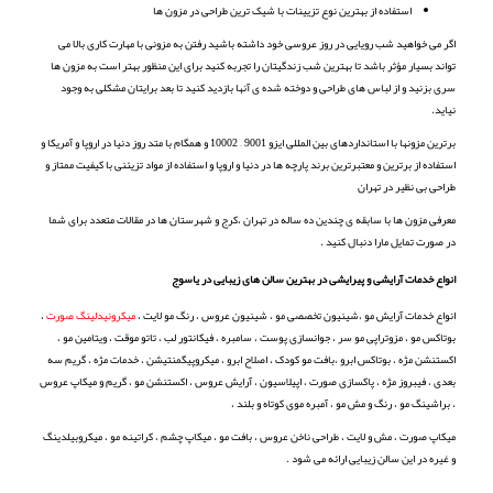
استفاده از بهترین نوع تزیینات با شیک ترین طراحی در مزون ها
اگر می خواهید شب رویایی در روز عروسی خود داشته باشید رفتن به مزونی با مهارت کاری بالا می
تواند بسیار مؤثر باشد تا بهترین شب زندگیتان را تجربه کنید برای این منظور بهتر است به مزون ها
سری بزنید و از لباس های طراحی و دوخته شده ی آنها بازدید کنید تا بعد برایتان مشکلی به وجود
نیاید.
برترین مزونها با استانداردهای بین المللی ایزو 9001 – 10002 و همگام با متد روز دنیا در اروپا و آمریکا و
استفاده از برترین و معتبرترین برند پارچه ها در دنیا و اروپا و استفاده از مواد تزیئنی با کیفیت ممتاز و
طراحی بی نظیر در تهران
معرفی مزون ها با سابقه ی چندین ده ساله در تهران ،کرج و شهرستان ها در مقالات متعدد برای شما
در صورت تمایل مارا دنبال کنید .
انواع خدمات آرایشی و پیرایشی در بهترین سالن های زیبایی در یاسوج
انواع خدمات آرایش مو ،شینیون تخصصی مو ، شینیون عروس ، رنگ مو لایت ،
میکرونیدلینگ صورت
،
بوتاکس مو ، مزوتراپی مو سر ، جوانسازی پوست ، سامبره ، فیکانتور لب ، تاتو موقت ، ویتامین مو ،
اکستنشن مژه ، بوتاکس ابرو ،بافت مو کودک ، اصلاح ابرو ، میکروپیگمنتیشن ، خدمات مژه ، گریم سه
بعدی ، فیبروز مژه ، پاکسازی صورت ، اپیلاسیون ، آرایش عروس ، اکستنشن مو ، گریم و میکاپ عروس
، براشینگ مو ، رنگ و مش مو ، آمبره موی کوتاه و بلند ،
میکاپ صورت ، مش و لایت ، طراحی ناخن عروس ، بافت مو ، میکاپ چشم ، کراتینه مو ، میکروبیلدینگ
و غیره در این سالن زیبایی ارائه می شود .