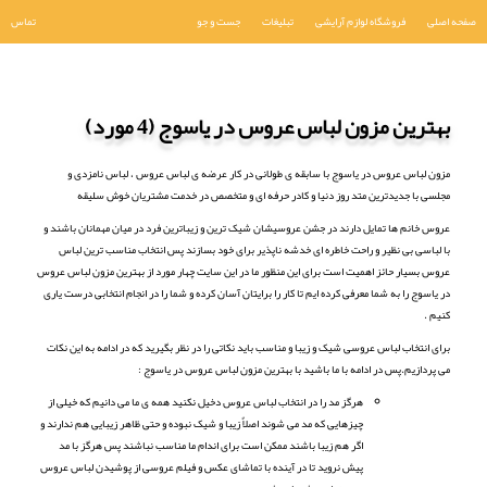
صفحه اصلی
فروشگاه لوازم آرایشی
تبلیغات
جست و جو
تماس
بهترین مزون لباس عروس در یاسوج (4 مورد)
مزون لباس عروس در یاسوج با سابقه ی طولانی در کار عرضه ی لباس عروس ، لباس نامزدی و
مجلسی با جدیدترین متد روز دنیا و کادر حرفه ای و متخصص در خدمت مشتریان خوش سلیقه
عروس خانم ها تمایل دارند در جشن عروسیشان شیک ترین و زیباترین فرد در میان مهمانان باشند و
با لباسی بی نظیر و راحت خاطره ای خدشه ناپذیر برای خود بسازند پس انتخاب مناسب ترین لباس
عروس بسیار حائز اهمیت است برای این منظور ما در این سایت چهار مورد از بهترین مزون لباس عروس
در یاسوج را به شما معرفی کرده ایم تا کار را برایتان آسان کرده و شما را در انجام انتخابی درست یاری
کنیم .
برای انتخاب لباس عروسی شیک و زیبا و مناسب باید نکاتی را در نظر بگیرید که در ادامه به این نکات
می پردازیم.پس در ادامه با ما باشید با بهترین مزون لباس عروس در یاسوج :
هرگز مد را در انتخاب لباس عروس دخیل نکنید همه ی ما می دانیم که خیلی از
چیزهایی که مد می شوند اصلاٌ زیبا و شیک نبوده و حتی ظاهر زیبایی هم ندارند و
اگر هم زیبا باشند ممکن است برای اندام ما مناسب نباشند پس هرگز با مد
پیش نروید تا در آینده با تماشای عکس و فیلم عروسی از پوشیدن لباس عروس