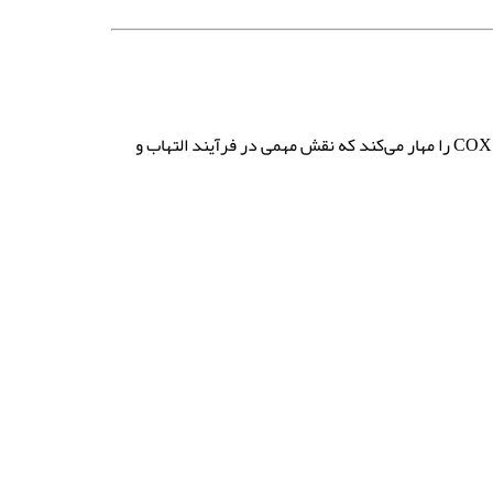
یک داروی ضدالتهاب غیراستروئیدی (NSAID) است. برخلاف برخی از NSAIDها، سلکوکسیب به‌طور اختصاصی آنزیم COX-2 را مهار می‌کند که نقش مهمی در فرآیند التهاب و