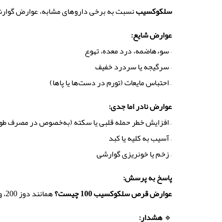
سلکوکسیب
نسبت به برخی داروهای مشابه، عوارض گوارش
عوارض شایع
:
– سوءهاضمه، درد معده، تهوع
– سرگیجه یا سردرد خفیف
– احتباس مایعات (تورم در دست‌ها یا پاها)
عوارض نادر اما جدی
:
– افزایش خطر حمله قلبی یا سکته (به‌خصوص در مصرف طولان
– آسیب به کلیه یا کبد
– زخم یا خونریزی گوارشی
پاسخ به پرسش
:
عوارض قرص سلکوکسیب 100 چیست؟
همانند دوز 200، ولی معمولاً خفیف‌تر (سوءهاضمه، سرگیجه، احتباس مایعات).
🔹
هشدار
: