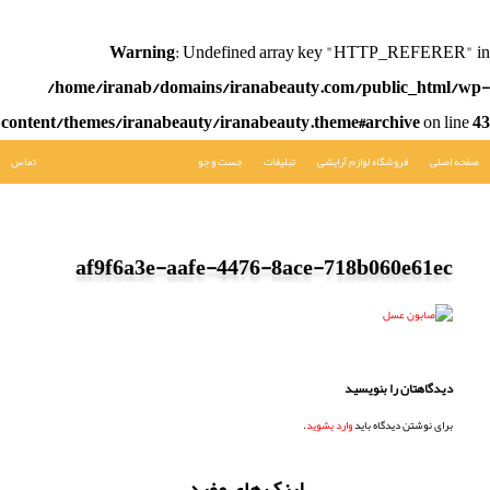
Warning
: Undefined array key "HTTP_REFERER" in
/home/iranab/domains/iranabeauty.com/public_html/wp-
content/themes/iranabeauty/iranabeauty.theme#archive
on line
43
صفحه اصلی
فروشگاه لوازم آرایشی
تبلیغات
جست و جو
تماس
af9f6a3e-aafe-4476-8ace-718b060e61ec
دیدگاهتان را بنویسید
برای نوشتن دیدگاه باید
وارد بشوید
.
لینک های مفید