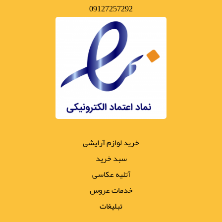
09127257292
خرید لوازم آرایشی
سبد خرید
آتلیه عکاسی
خدمات عروس
تبلیغات