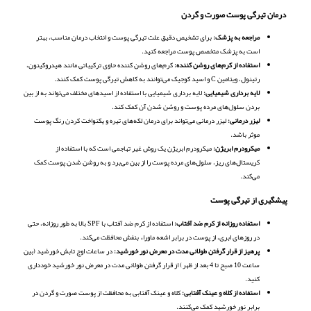
درمان تیرگی پوست صورت و گردن
مراجعه به پزشک:
برای تشخیص دقیق علت تیرگی پوست و انتخاب درمان مناسب، بهتر
است به پزشک متخصص پوست مراجعه کنید.
استفاده از کرم‌های روشن کننده:
کرم‌های روشن کننده حاوی ترکیباتی مانند هیدروکینون،
رتینول، ویتامین C و اسید کوجیک می‌توانند به کاهش تیرگی پوست کمک کنند.
لایه برداری شیمیایی:
لایه برداری شیمیایی با استفاده از اسیدهای مختلف می‌تواند به از بین
بردن سلول‌های مرده پوست و روشن شدن آن کمک کند.
لیزر درمانی:
لیزر درمانی می‌تواند برای درمان لکه‌های تیره و یکنواخت کردن رنگ پوست
موثر باشد.
میکرودرم ابریژن:
میکرودرم ابریژن یک روش غیر تهاجمی است که با استفاده از
کریستال‌های ریز، سلول‌های مرده پوست را از بین می‌برد و به روشن شدن پوست کمک
می‌کند.
پیشگیری از تیرگی پوست
استفاده روزانه از کرم ضد آفتاب:
استفاده از کرم ضد آفتاب با SPF بالا به طور روزانه، حتی
در روزهای ابری، از پوست در برابر اشعه ماوراء بنفش محافظت می‌کند.
پرهیز از قرار گرفتن طولانی مدت در معرض نور خورشید:
در ساعات اوج تابش خورشید (بین
ساعت 10 صبح تا 4 بعد از ظهر) از قرار گرفتن طولانی مدت در معرض نور خورشید خودداری
کنید.
استفاده از کلاه و عینک آفتابی:
کلاه و عینک آفتابی به محافظت از پوست صورت و گردن در
برابر نور خورشید کمک می‌کنند.