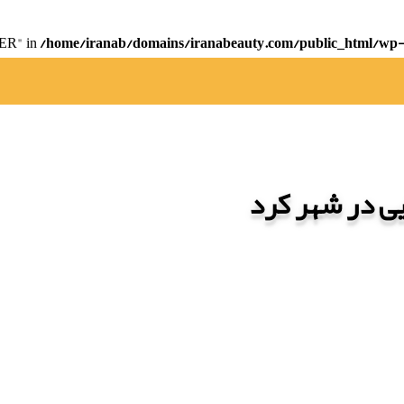
ER" in
/home/iranab/domains/iranabeauty.com/public_html/wp-c
ی در شهر کرد