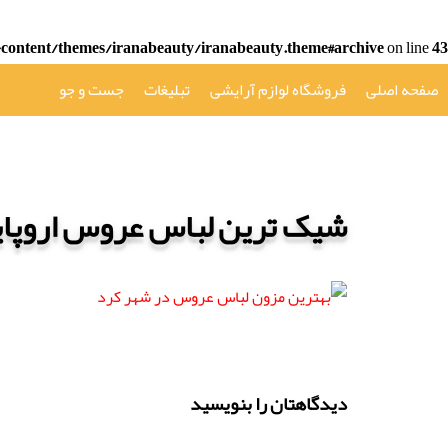
ontent/themes/iranabeauty/iranabeauty.theme#archive
on line
43
صفحه اصلی
فروشگاه لوازم آرایشی
تبلیغات
جست و جو
شیک ترین لباس عروس اروپای
دیدگاهتان را بنویسید