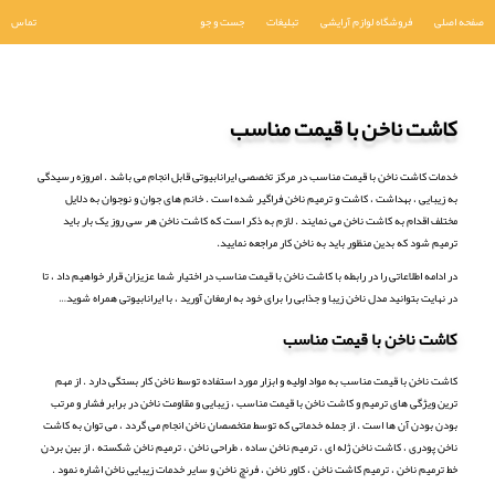
صفحه اصلی
فروشگاه لوازم آرایشی
تبلیغات
جست و جو
تماس
کاشت ناخن با قیمت مناسب
خدمات کاشت ناخن با قیمت مناسب در مرکز تخصصی ایرانابیوتی قابل انجام می باشد . امروزه رسیدگی
به زیبایی ، بهداشت ، کاشت و ترمیم ناخن فراگیر شده است . خانم های جوان و نوجوان به دلایل
مختلف اقدام به کاشت ناخن می نمایند . لازم به ذکر است که کاشت ناخن هر سی روز یک بار باید
ترمیم شود که بدین منظور باید به ناخن کار مراجعه نمایید.
در ادامه اطلاعاتی را در رابطه با کاشت ناخن با قیمت مناسب در اختیار شما عزیزان قرار خواهیم داد ، تا
در نهایت بتوانید مدل ناخن زیبا و جذابی را برای خود به ارمغان آورید ، با ایرانابیوتی همراه شوید…
کاشت ناخن با قیمت مناسب
کاشت ناخن با قیمت مناسب به مواد اولیه و ابزار مورد استفاده توسط ناخن کار بستگی دارد . از مهم
ترین ویژگی های ترمیم و کاشت ناخن با قیمت مناسب ، زیبایی و مقاومت ناخن در برابر فشار و مرتب
بودن بودن آن ها است . از جمله خدماتی که توسط متخصصان ناخن انجام می گردد ، می توان به کاشت
ناخن پودری ، کاشت ناخن ژله ای ، ترمیم ناخن ساده ، طراحی ناخن ، ترمیم ناخن شکسته ، از بین بردن
خط ترمیم ناخن ، ترمیم کاشت ناخن ، کاور ناخن ، فرنچ ناخن و سایر خدمات زیبایی ناخن اشاره نمود .