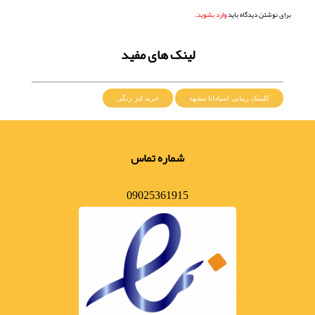
برای نوشتن دیدگاه باید
وارد بشوید
.
لینک های مفید
کلینیک زیبایی اسپادانا مشهد
خرید لنز رنگی
شماره تماس
09025361915