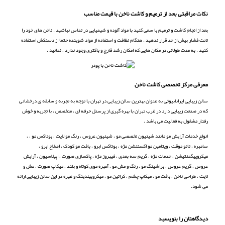
نکات مراقبتی بعد از ترمیم و کاشت ناخن با قیمت مناسب
بعد از انجام کاشت و ترمیم با سعی کنید با مواد آلوده و شیمیایی در تماس نباشید . ناخن های خود را
تحت فشار بیش از حد قرار ندهید . هنگام نظافت و استفاده از مواد شوینده حتما از دستکش استفاده
کنید . به مدت طولانی در مکان هایی که امکان رشد قارچ و باکتری وجود ندارد ، نمانید .
معرفی مرکز تخصصی کاشت ناخن
سالن زیبایی ایرانابیوتی به عنوان بهترین سالن زیبایی در تهران با توجه به تجربه و سابقه ی درخشانی
که در صنعت زیبایی دارد در غرب تهران با بهره گیری از پرسنل حرفه ای ، متخصص ، با تجربه و خوش
رفتار مشغول به فعالیت می باشد .
انواع خدمات آرایش مو مانند شینیون تخصصی مو ، شینیون عروس ، رنگ مو لایت ، بوتاکس مو ، ،
سامبره ، تاتو موقت ، ویتامین مو اکستنشن مژه ، بوتاکس ابرو ، بافت مو کودک ، اصلاح ابرو ،
میکروپیگمنتیشن ، خدمات مژه ، گریم سه بعدی ، فیبروز مژه ، پاکسازی صورت ، اپیلاسیون ، آرایش
عروس ، گریم عروس ، براشینگ مو ، رنگ و مش مو ، آمبره موی کوتاه و بلند ، میکاپ صورت ، مش و
لایت ، طراحی ناخن ، بافت مو ، میکاپ چشم ، کراتین مو ، میکروبیلدینگ و غیره در این سالن زیبایی ارائه
می شود.
دیدگاهتان را بنویسید