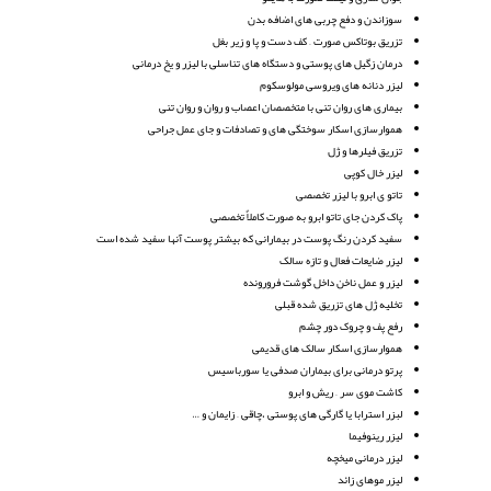
سوزاندن و دفع چربی های اضافه بدن
تزریق بوتاکس صورت – کف دست و پا و زیر بغل
درمان زگیل های پوستی و دستگاه های تناسلی با لیزر و یخ درمانی
لیزر دنانه های ویروسی مولوسکوم
بیماری های روان تنی با متخصصان اعصاب و روان و روان تنی
هموارسازی اسکار سوختگی های و تصادفات و جای عمل جراحی
تزریق فیلرها و ژل
لیزر خال کوپی
تاتو ی ابرو با لیزر تخصصی
پاک کردن جای تاتو ابرو به صورت کاملاٌ تخصصی
سفید کردن رنگ پوست در بیمارانی که بیشتر پوست آنها سفید شده است
لیزر ضایعات فعال و تازه سالک
لیزر و عمل ناخن داخل گوشت فرورونده
تخلیه ژل های تزریق شده قبلی
رفع پف و چروک دور چشم
هموارسازی اسکار سالک های قدیمی
پرتو درمانی برای بیماران صدفی یا سورباسیس
کاشت موی سر – ریش و ابرو
لبزر استرابا یا گارگی های پوستی ،چاقی – زایمان و …
لیزر رینوفیما
لیزر درمانی میخچه
لیزر موهای زائد