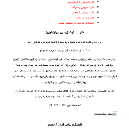
کلینیک زیبایی آدان آرتمیس
کلینیک زیبایی پاسارگاد
کلینیک زیبایی آندامان
کلینیک زیبایی کیمیا
خدمات ارائه شده در کلینیک زیبایی
کلیہہہنیک زیبایی ایران نوین
با ارائه ی کلیه خدمات مرطبت با پوست و کاشت مو و لیزر موهای زائد
با 18 سال سابقه ی کار در زمینه ی پوست و مو
برخی خدمات درمانی : جراحی زیبایی سینه – لیفت بازو – لیفت ران – لیفت بدن – لیپوساکشن – تزریق
بوتاکس – تزریق چربی – تزریق ژل – انواع پروتز – جراحی زیبایی لیفت صورت – پی آر پی – ترمیم
نقایص پوست – حذف موهای زائد – پیوند مو – ترمیم مو – کاشت ابرو – کاشت مژه – کاشت موی سر –
انواع ماسک صورت و جوان سازی طبیعی پوست – تقویت ابرو و ریزش ابرو – بادی جت – برنامه تغذیه
– پیکرتراشی – لیپوساکشن – لیپوماتیک و …
آدرس کلینیک : سعادت آباد – اتوبان یادگار امام جنوب – نرسیده به فرحزاد – خیابان ایثارگران
شمالی – نبش البرز 5 – کلینیک پوست و موی ایران نوین
شماره تماس : 22221000-021
کلینیک زیبایی آدان آرتمیس