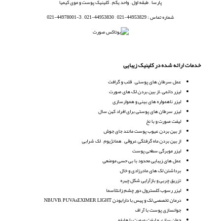
پارسا – طبقه اول – واحد یکم – کلینیک پوست و موی کیمیا
شماره تماس : 44953829-021 – 44953830-021 – 3-44978001-021
خدمات ارائه شده در کلینیک زیبایی
عمل سرطان های پوستی – قلب و گرافت
لیزر دائمی ،از بین بردن لک های صورت
لیزر ناهمواره های بینی و هموارسازی
لیزر سرطان های پوستی برای افراد کهن سال
لیفت صورت و با نخ
از بین بردن عیوب پوست مانند جای جوش
از بین بردن ماه گرفتگی عروقی – همانژیوم – لک شرابی
لیزر موبرگی سطحی پوست
عمل های زیبایی محدود با بی حسی موضعی
برداشتن لک های مادرزادی و خال
تزریق چربی و بازآرایی شکل چهره
لیزر رسوب کلسترول دور چشم زانتلاسما
درمان تخصصی لک و پیس با دارابودن NBUVB, PUVA&EXIMER LIGHT
جوانسازی پوست با آر اف
جوان سازی و لیفت صورت با هایفو