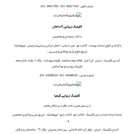
شماره تلفن : 46017359-021 – 46017362-021
کلینیک زیبایی آندامان
با کاذر حرفه ای و متخصص
با ارائه ی انواع خدمات پوست – کاشت مو – لیزر درمانی – اعمال جراحی زیبایی و ترمیمی – لیپوماتیک –
تزریق انواع ژل و بوتاکس و چربی و …
آدرس کلینیک : تهران – آریا شهر – فلکه دوم صادقیه – کوچه مرودشت – پلاک 1 – واحد شانزدهم –
کلینیک پوست و مو آندامان
شماره تماس : 44388536-021 – 44388534-021
کلینیک زیبایی کیمیا
با پرسنل مجرب تحت نظارت پزشکان معتبر
خدمات ارائه شده در این کلینیک : کاشت مو – کاشت ابرو – لیپوماتیک – تزریق چربی و لاغری تخصصی
و…
آدرس کلینیک : تهران – بلوار آیت الله کاشانی – بین اباذر و مهران – پلاک 71 – ساختمان پزشکان