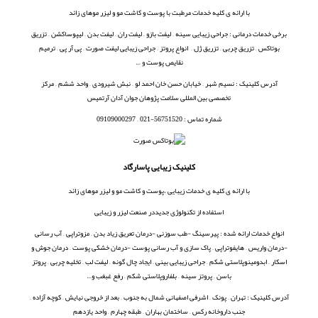
با ارائه ی کلیه خدمات مرطبت با پوست و کاشت مو و لیزر موهای زائد
برخی خدمات درمانی : جراحی زیبایی سینه – لیفت بازو – لیفت ران – لیفت بدن – لیپوساکشن – تزریق
بوتاکس – تزریق چربی – تزریق ژل – انواع پروتز – جراحی زیبایی لیفت صورت – پی آر پی – ترمیم
نقایص پوست و …
آدرس کلینیک : نسیم شهر – خیابان حسن خان احمد لو – نبش شیرودی – واحد ششم – مرکز
تخصصی بین المللی سلامت پژوهان جوان آدان آرتمیس
شماره تماس : 56751520-021 – 09109000297
کلینیک زیبایی پاسارگاد
با ارائه ی کلیه ی خدمات زیبایی ،پوست و کاشت مو و لیزر موهای زائد
استفاده از تکنولوژی جدیددر صنعت لیزر و زیبایی
انواع خدمات ارائه شده : پیرسینگ -طب سوزنی -درمان تعریق زیاد بدن – مزوتراپی – آب رسانی
-درمان واریس – هایفوتراپی – پاک سازی و آب رسانی پوست -درمان خشکی پوست – درمان جوش و
اسکار – ابدومینوپلاستی شکم – جراحی زیبایی بینی – ایجاد چال گونه – لیفت لب – تخلیه چربی – پروتز
باسن – پروتز سینه – بلفاروپلاستی شکم – رفع غبغب و…
آدرس کلینیک : تهران – پونک – اشرفی اصفهانی شمال به جنوب – بعد از خروجی نیایش – کوچه آزاده –
جنب داروخانه رکس – ساختمان بهاران – طبقه چهارم – واحد یازدهم