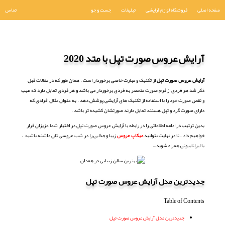
صفحه اصلی
فروشگاه لوازم آرایشی
تبلیغات
جست و جو
تماس
آرایش عروس صورت تپل با متد 2020
آرایش عروس صورت تپل
از تکنیک و مهارت خاصی برخوردار است . همان طور که در مقالات قبل
ذکر شد هر فردی از فرم صورت منحصر به فردی برخوردار می باشد و هر فردی تمایل دارد که عیب
و نقص صورت خود را با استفاده از تکنیک های آرایشی پوشش دهد . به عنوان مثال افرادی که
دارای صورت گرد و تپل هستند تمایل دارند صورتشان کشیده تر باشد .
بدین ترتیب در ادامه اطلاعاتی را در رابطه با آرایش عروس صورت تپل در اختیار شما عزیزان قرار
خواهیم داد ، تا در نهایت بتوانید
میکاپ عروس
زیبا و جذابی را در شب عروسی تان داشته باشید ،
با ایرانابیوتی همراه شوید…
جدیدترین مدل آرایش عروس صورت تپل
Table of Contents
جدیدترین مدل آرایش عروس صورت تپل