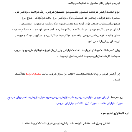
تجربه و خوش رفتار مشغول به فعالیت می باشد .
انواع خدمات آرایش مو مانند شینیون تخصصی مو ،
شینیون عروس
، رنگ مو لایت ، بوتاکس مو ، ،
سامبره ، تاتو موقت
، ویتامین مو اکستنشن مژه ، بوتاکس ابرو ، بافت مو کودک ، اصلاح ابرو ،
میکروپیگمنتیشن ، خدمات مژه ، گریم سه بعدی ، فیبروز مژه ، پاکسازی صورت ، اپیلاسیون ،
آرایش عروس ، گریم عروس ، براشینگ مو ، رنگ و مش مو ، آمبره موی کوتاه و بلند
،
میکاپ صورت
،
مش و لایت ، طراحی ناخن عروس ، بافت مو ، میکاپ چشم ، کراتین مو ، میکروبیلدینگ و غیره در
این سالن زیبایی ارائه می شود .
برای کسب اطلاعات بیشتر در رابطه با خدمات آرایشی و زیبایی از طریق خطوط ارتباطی موجود در وب
سایت با کارشناسان این مجموعه تماس حاصل فرمایید .
چرا آرایش کردن برای خانم ها مهم است ؟ جواب این سؤال در وب سایت
تنظیم خانواده
لطفاٌ کلیک
کنید .
برچسب ها :
آرایش عروس
،
آرایش عروس جذاب
،
آرایش عروس صورت تپل
،
آرایش مناسب برای هر نوع
صورت
،
آرایش مناسب صورت تپل
،
نکات مهم آرایش عروس
دیدگاهتان را بنویسید
نشانی ایمیل شما منتشر نخواهد شد.
بخش‌های موردنیاز علامت‌گذاری شده‌اند
*
دیدگاه