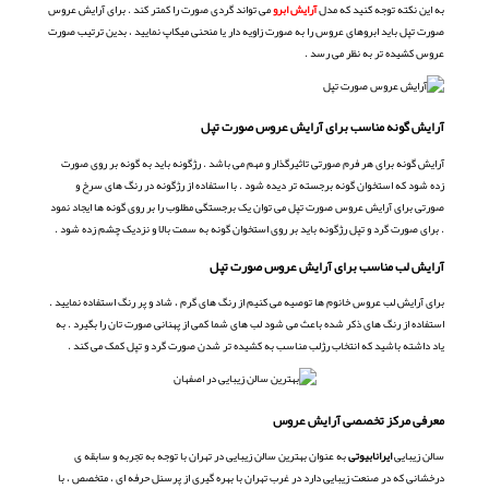
به این نکته توجه کنید که مدل
آرایش ابرو
می تواند گردی صورت را کمتر کند . برای آرایش عروس
صورت تپل باید ابروهای عروس را به صورت زاویه دار یا منحنی میکاپ نمایید ، بدین ترتیب صورت
عروس کشیده تر به نظر می رسد .
آرایش گونه مناسب برای آرایش عروس صورت تپل
آرایش گونه برای هر فرم صورتی تاثیرگذار و مهم می باشد . رژگونه باید به گونه بر روی صورت
زده شود که استخوان گونه برجسته تر دیده شود . با استفاده از رژگونه در رنگ های سرخ و
صورتی برای آرایش عروس صورت تپل می توان یک برجستگی مطلوب را بر روی گونه ها ایجاد نمود
. برای صورت گرد و تپل رژگونه باید بر روی استخوان گونه به سمت بالا و نزدیک چشم زده شود .
آرایش لب مناسب برای آرایش عروس صورت تپل
برای آرایش لب عروس خانوم ها توصیه می کنیم از رنگ های گرم ، شاد و پر رنگ استفاده نمایید .
استفاده از رنگ های ذکر شده باعث می شود لب های شما کمی از پهنانی صورت تان را بگیرد . به
یاد داشته باشید که انتخاب رژلب مناسب به کشیده تر شدن صورت گرد و تپل کمک می کند .
معرفی مرکز تخصصی آرایش عروس
سالن زیبایی
ایرانابیوتی
به عنوان بهترین سالن زیبایی در تهران با توجه به تجربه و سابقه ی
درخشانی که در صنعت زیبایی دارد در غرب تهران با بهره گیری از پرسنل حرفه ای ، متخصص ، با