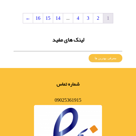
←
16
15
14
…
4
3
2
1
لینک های مفید
معرفی بهترین ها
شماره تماس
09025361915