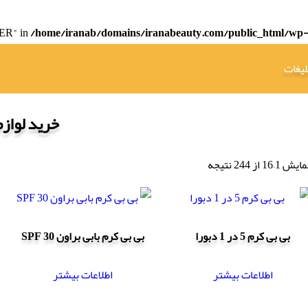
ER" in
/home/iranab/domains/iranabeauty.com/public_html/wp-c
لیغات
خرید لواز
یش 1–16 از 244 نتیجه
بی بی کرم 5 در 1 دبورا
بی بی کرم بابی براون SPF 30
اطلاعات بیشتر
اطلاعات بیشتر