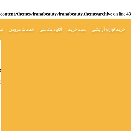
ontent/themes/iranabeauty/iranabeauty.theme#archive
on line
43
خرید لوازم آرایشی
سبد خرید
آتلیه عکاسی
خدمات عروس
تب
نما