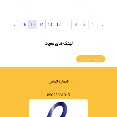
←
16
15
14
13
12
…
3
2
1
→
لینک های مفید
معرفی بهترین ها
شماره تماس
09025361915