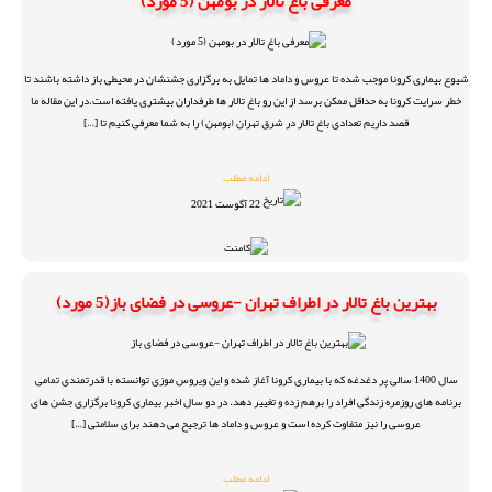
معرفی باغ تالار در بومهن (5 مورد)
شیوع بیماری کرونا موجب شده تا عروس و داماد ها تمایل به برگزاری جشنشان در محیطی باز داشته باشند تا
خطر سرایت کرونا به حداقل ممکن برسد از این رو باغ تالار ها طرفداران بیشتری یافته است.در این مقاله ما
قصد داریم تعدادی باغ تالار در شرق تهران (بومهن) را به شما معرفی کنیم تا […]
ادامه مطلب
22 آگوست 2021
بهترین باغ تالار در اطراف تهران -عروسی در فضای باز(5 مورد)
سال 1400 سالی پر دغدغه که با بیماری کرونا آغاز شده و این ویروس موزی توانسته با قدرتمندی تمامی
برنامه های روزمره زندگی افراد را برهم زده و تغییر دهد. در دو سال اخبر بیماری کرونا برگزاری جشن های
عروسی را نیز متفاوت کرده است و عروس و داماد ها ترجیح می دهند برای سلامتی […]
ادامه مطلب