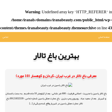
Warning
: Undefined array key "HTTP_REFERER" in
/home/iranab/domains/iranabeauty.com/public_html/wp-
content/themes/iranabeauty/iranabeauty.theme#archive
on line
43
صفحه اصلی
تماس
بهترین باغ تالار
معرفی باغ تالار در غرب تهران ،کردان و کوهسار (10 مورد)
باغ تالار یاسین با مدیریت : اصلانی ظرفیت : 600 نفر نشانی : بعد از کیلومتر 10 جاده قدیم – به سمت باغستان
و شهریار – بعد از سعید عباد – روبروی پمپ بنزین – باغ عمارت مجلل یاسین شماره تماس : 09121832539 باغ
تالار عمارت مجلل یاسین در شهریار واقع شده و یکی از […]