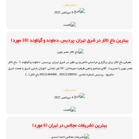
ادامه مطلب
6 سپتامبر 2021
بهترین باغ تالار در شرق تهران ،پردیس ،دماوند و گیلاوند (10 مورد)
معرفی باغ تالار برای برگزاری مراسمی خاص و بی نظیر در شرق تهران ،پردیس ، دماوند و گیلاوند 1- باغ تالار
عصر نوین با مدیریت : آقای مهام و پناهی ظرفیت میهمانان : 10 نفر نشانی : اتوبان بابایی شرق یا همت شرق –
جاجرود – پردیس شماره تماس : 09121208916 _ 09121404496 باغ تالار […]
ادامه مطلب
4 سپتامبر 2021
بهترین تشریفات مجالس در تهران (6 مورد)