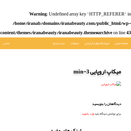
Warning
: Undefined array key "HTTP_REFERER" in
/home/iranab/domains/iranabeauty.com/public_html/wp-
content/themes/iranabeauty/iranabeauty.theme#archive
on line
43
صفحه اصلی
فروشگاه لوازم آرایشی
تبلیغات
جست و جو
تماس
میکاپ اروپایی 3-min
دیدگاهتان را بنویسید
برای نوشتن دیدگاه باید
وارد بشوید
.
لینک های مفید