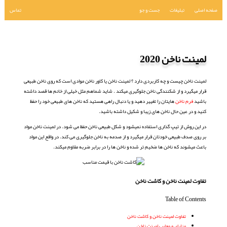
صفحه اصلی
تبلیغات
جست و جو
تماس
لمینت ناخن 2020
لمینت ناخن چیست و چه کاربردی دارد ؟ لمینت ناخن یا کاور ناخن موادی است که روی ناخن طبیعی
قرار میگیرد و از شکنندگی ناخن جلوگیری میکند . شاید شماهم مثل خیلی از خانم ها قصد داشته
باشید
فرم ناخن
هایتان را تغییر دهید و یا دنبال راهی هستید که ناخن های طبیعی خود را حفظ
کنید و در عین حال ناخن های زیبا و شکیل داشته باشید.
در این روش از تیپ گذاری استفاده نمیشود و شکل طبیعی ناخن حفظ می شود. در لمینت ناخن مواد
بر روی صدف طبیعی خودتان قرار میگیرد و از صدمه به ناخن جلوگیری می کند. در واقع این مواد
باعث میشوند که ناخن ها ضخیم تر شده و ناخن ها را در برابر ضربه مقاوم میکند.
تفاوت لمینت ناخن و کاشت ناخن
Table of Contents
تفاوت لمینت ناخن و کاشت ناخن
مزایای و معایب لمینت ناخن