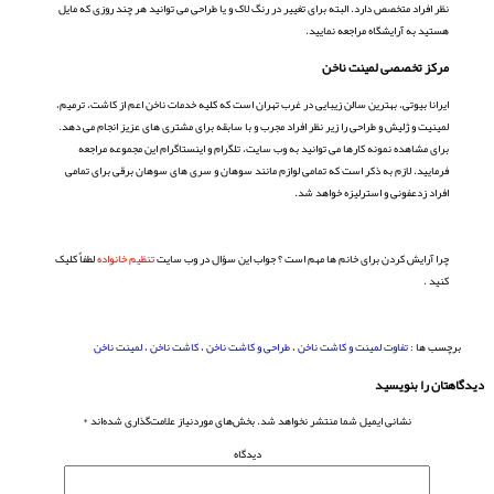
نظر افراد متخصص دارد. البته برای تغییر در رنگ لاک و یا طراحی می توانید هر چند روزی که مایل
هستید به آرایشگاه مراجعه نمایید.
مرکز تخصصی لمینت ناخن
ایرانا بیوتی، بهترین سالن زیبایی در غرب تهران است که کلیه خدمات ناخن اعم از کاشت، ترمیم،
لمینیت و ژلیش و طراحی را زیر نظر افراد مجرب و با سابقه برای مشتری های عزیز انجام می دهد.
برای مشاهده نمونه کارها می توانید به وب سایت، تلگرام و اینستاگرام این مجموعه مراجعه
فرمایید. لازم به ذکر است که تمامی لوازم مانند سوهان و سری های سوهان برقی برای تمامی
افراد زدعفونی و استرلیزه خواهد شد.
چرا آرایش کردن برای خانم ها مهم است ؟ جواب این سؤال در وب سایت
تنظیم خانواده
لطفاٌ کلیک
کنید .
برچسب ها :
تفاوت لمینت و کاشت ناخن
،
طراحی و کاشت ناخن
،
کاشت ناخن
،
لمینت ناخن
دیدگاهتان را بنویسید
نشانی ایمیل شما منتشر نخواهد شد.
بخش‌های موردنیاز علامت‌گذاری شده‌اند
*
دیدگاه