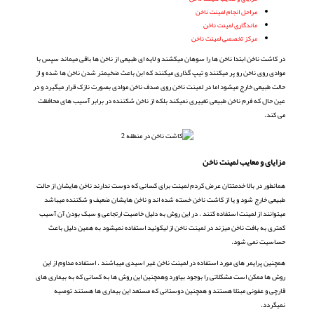
مراحل انجام لمینت ناخن
ماندگاری لمینت ناخن
مرکز تخصصی لمینت ناخن
در کاشت ناخن ابتدا ناخن ها را سوهان میکشند و لایه ای طبیعی از ناخن ها باقی میماند سپس با
موادی روی ناخن رو پر میکنند و تیپ گذاری میکنند که ابن باعث ضخیمتر شدن ناخن ها شده و از
حالت طبیعی خارج میشود اما در لمینت ناخن روی صدف ناخن موادی بصورت نازک قرار میگیرد و در
عین حال که فرم ناخن طبیعی تغییری نمیکند بلکه از ناخن شکننده در برابر آسیب های محافظت
می کند.
مزایای و معایب لمینت ناخن
همانطور در بالا خدمتتان عرض کردم لمینت برای کسانی که دوست ندارند ناخن هایشان از حالت
طبیعی خارج شود و یا از کاشت ناخن خسته شده اند و ناخن هایشان ضعیف و شکننده میباشد
میتوانند از لمینت استفاده کنند . در این روش به دلیل خاصیت ارتجاعی و سبک بودن آن آسیب
کمتری به بافت ناخن میزند در لمینت ناخن از لیکوئید استفاده نمیشود به همین دلیل باعث
حساسیت نمی شود.
همچنین پرایمر های مورد استفاده در لمینت ناخن غیر اسیدی میباشند . استفاده مداوم از این
روش ها ممکن است مشکلاتی را بوجود بیاورد وهمچنین این روش ها به کسانی که به بیماری های
قارچی و عفونی مبتلا هستند و همچنین دوستانی که مستعد این بیماری ها هستند توصیه
نمیگردد.