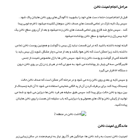
مراحل انجام لمینت ناخن
قبل از انجام لمینت حتما دست های خود را بشویید تا آلودگی های روی ناخن هایتان پاک شود .
سپس یک لایه نازک در تمامی قسمت های صدف ناخن سوهان کشیده میشود تا فرم خوبی پیدا
کند . سپس مایع ضد قارچ روی تمامی قسمت های ناخن زده میشود و بعد از آن روی سطح ناخن یک
لایه بیس ژل زده میشود و سطح ناخن پوشانده میشود
البته توجه داشته باشید که در این قسمت نباید ژل بیس با گوشت و همچنین پوست ناخن تماس
داشته باشد زیرا ممکن است که ناخن هوا بکشد و بعد از مدتی دچار مشکل شوید ژل بیس باید با
فاصله کمی از گوشت و پوست ناخن زده شود سپس ناخن ها با ژل مخصوص لمینت از جنس
فایبرگلاس سه الی چهار بار پوشانده می شود به صورتی که در هربار زدن ژل بر روی ناخن درون
دستگاه uv قرار می گیرد
و سپس لایه ی بعدی روی ناخن زده می شود و در مرحله آخر ممکن است که صدف ناخن حالت
چسبناک پیدا کند برای برطرف کردن آن از پد الکلی ضخیمی استفاده می شود تا آن لایه چسبناک از
بین برود و ناخن حالت براق پیدا کند سپس طبق سلیقه هر فرد ناخن ها دیزاین می شود و شما می
توانید از ژلیش ناخن و لاک های معمولی و یا دیزاینی که باب سلیقه تان هست را روی ناخن هایتان
پیاده کنید.
ماندگاری لمینت ناخن
لمینیت ناخن نسبت به رشد ناخن ها، میانگین هر 25 روز نیاز به ترمیم مجدد در سالن زیبایی زیر