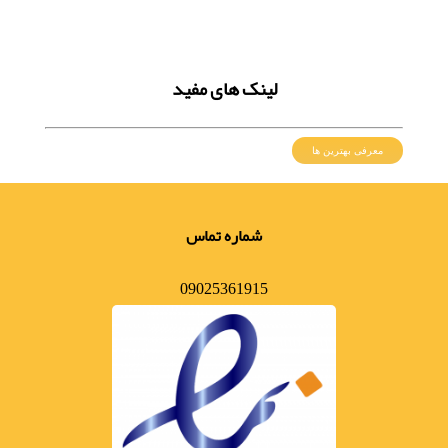
لینک های مفید
معرفی بهترین ها
شماره تماس
09025361915