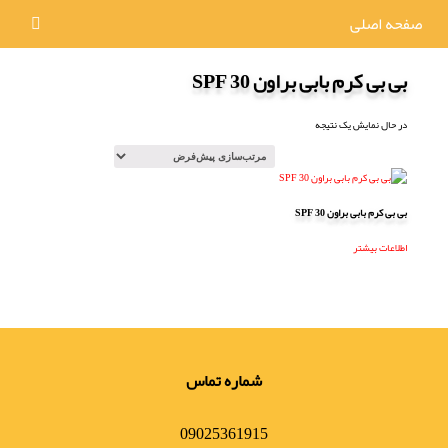
صفحه اصلی
بی بی کرم بابی براون SPF 30
در حال نمایش یک نتیجه
بی بی کرم بابی براون SPF 30
اطلاعات بیشتر
شماره تماس
09025361915