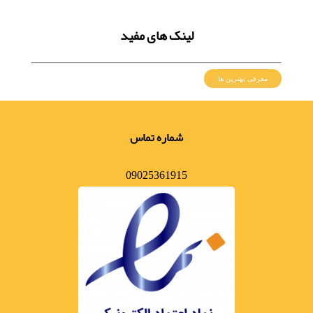
لینک های مفید
معرفی بهترین ها
شماره تماس
09025361915