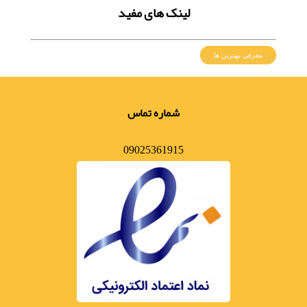
لینک های مفید
معرفی بهترین ها
شماره تماس
09025361915