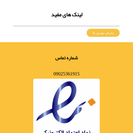
لینک های مفید
معرفی بهترین ها
شماره تماس
09025361915