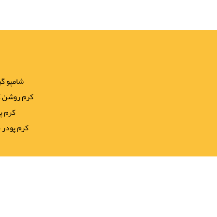
شامپو گ
کرم روشن کن
کرم پودر ف
کرم پودر بورژوآ س