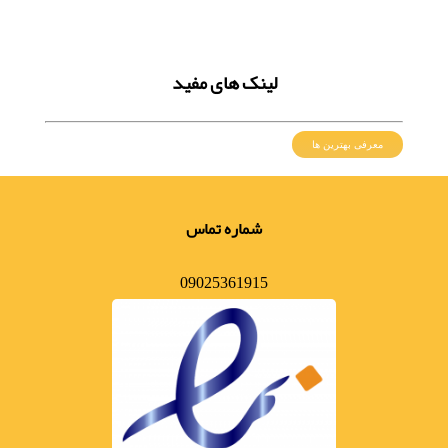
لینک های مفید
معرفی بهترین ها
شماره تماس
09025361915