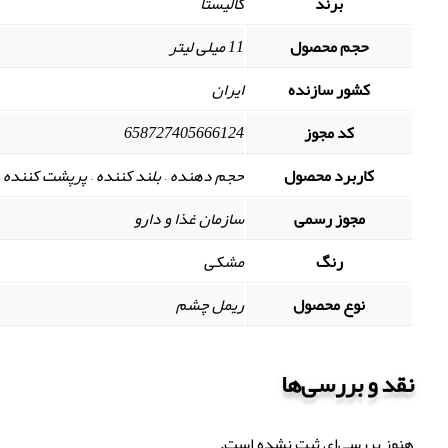
برند
کالیستا
حجم محصول
11 میلی لیتر
کشور سازنده
ایران
کد مجوز
658727405666124
کاربرد محصول
حجم دهنده – بلند کننده – پرپشت کننده 
مجوز رسمی
سازمان غذا و دارو
رنگ
مشکی
نوع محصول
ریمل چشم
نقد و بررسی‌ها
هنوز بررسی‌ای ثبت نشده است.