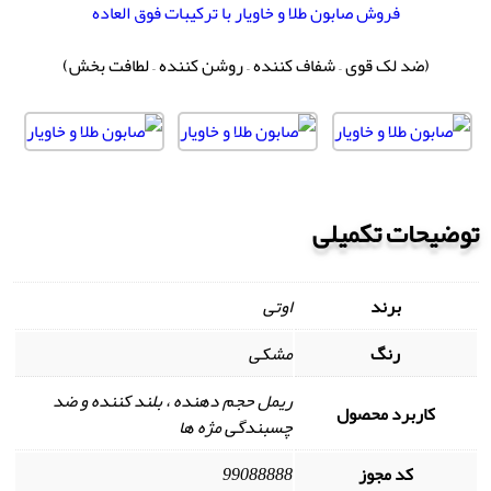
فروش صابون طلا و خاویار با ترکیبات فوق العاده
(ضد لک قوی – شفاف کننده – روشن کننده – لطافت بخش)
توضیحات تکمیلی
برند
اوتی
رنگ
مشکی
ریمل حجم دهنده ، بلند کننده و ضد
کاربرد محصول
چسبندگی مژه ها
کد مجوز
99088888