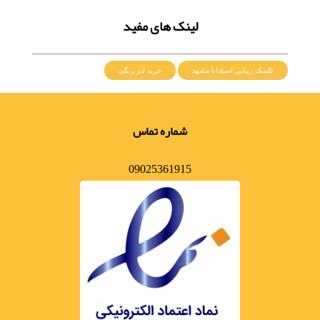
لینک های مفید
کلینیک زیبایی اسپادانا مشهد
خرید لنز رنگی
شماره تماس
09025361915