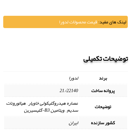
لینک های مفید:
قیمت محصولات لدورا
توضیحات تکمیلی
برند
لدورا
پروانه ساخت
21/22140
عصاره هیدروگلیکولی خاویار – هیالورونات
توضیحات
سدیم – ویتامین B3-گلیسیرین
کشور سازنده
ایران