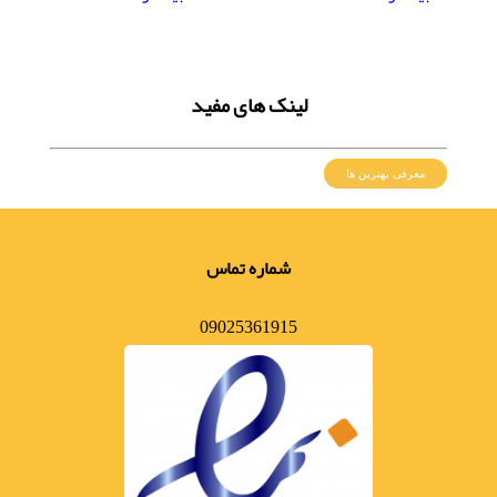
لینک های مفید
معرفی بهترین ها
شماره تماس
09025361915