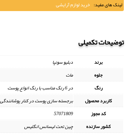
لینک های مفید:
خرید لوازم آرایشی
توضیحات تکمیلی
برند
دبلیو سونپا
جلوه
مات
رنگ
در 6 رنگ مناسب با رنگ انواع پوست
کاربرد محصول
برجسته سازی پوست در کنار پوشانندگی 
کد مجوز
57071809
کشور سازنده
چین تحت لیسانس انگلیس