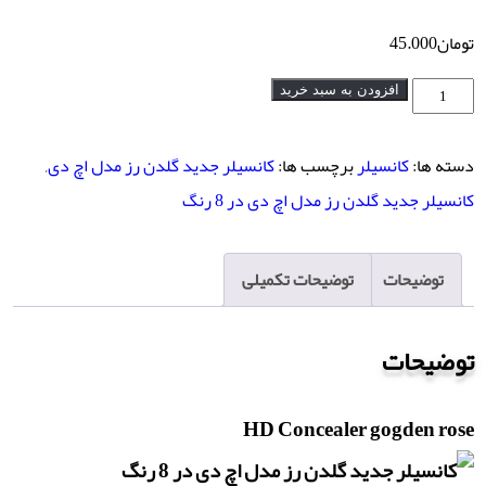
تومان
45.000
کانسیلر
افزودن به سبد خرید
جدید
گلدن
دسته ها:
کانسیلر
برچسب ها:
کانسیلر جدید گلدن رز مدل اچ دی
,
رز
کانسیلر جدید گلدن رز مدل اچ دی در 8 رنگ
مدل
اچ
توضیحات
توضیحات تکمیلی
دی
در
توضیحات
8
رنگ
HD Concealer gogden rose
عدد