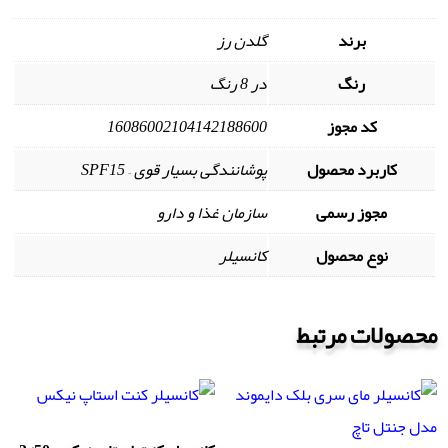
برند
گلدن رز
رنگ
در 8 رنگ
کد مجوز
16086002104142188600
کاربرد محصول
پوشانندگی بسیار قوی – SPF15
مجوز رسمی
سازمان غذا و دارو
نوع محصول
کانسیلر
محصولات مرتبط