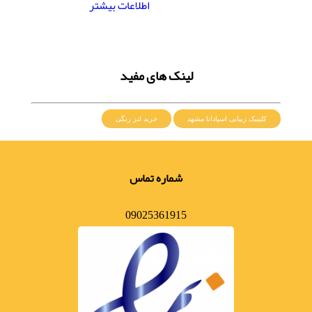
اطلاعات بیشتر
لینک های مفید
کلینیک زیبایی اسپادانا مشهد
خرید لنز رنگی
شماره تماس
09025361915