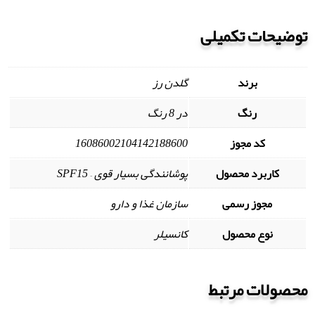
توضیحات تکمیلی
برند
گلدن رز
رنگ
در 8 رنگ
کد مجوز
16086002104142188600
کاربرد محصول
پوشانندگی بسیار قوی – SPF15
مجوز رسمی
سازمان غذا و دارو
نوع محصول
کانسیلر
محصولات مرتبط