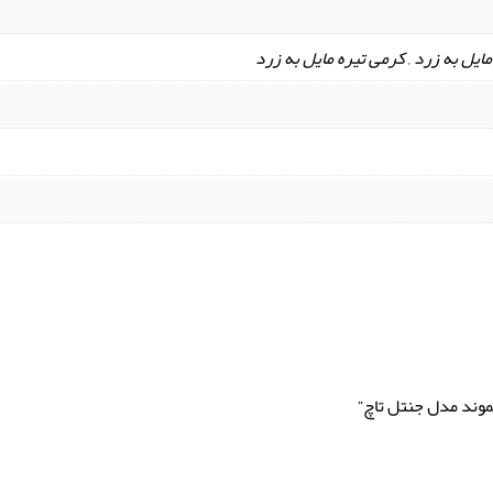
یل به زرد , کرمی تیره مایل به زرد
وند مدل جنتل تاچ”