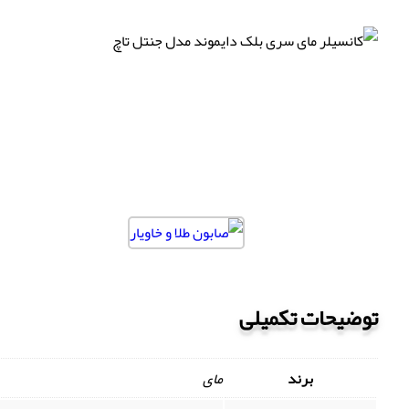
توضیحات تکمیلی
برند
مای