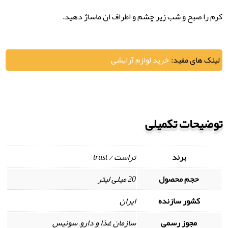
کرم را صبح و شب زیر چشم و اطراف ان ماساژ دهید.
لینک های مفید:
خرید لوازم آرایشی
توضیحات تکمیلی
برند
تراست / trust
حجم محصول
20 میلی لیتر
کشور سازنده
ایران
مجوز رسمی
سازمان غذا و دارو, سوئیس