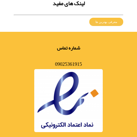
لینک های مفید
معرفی بهترین ها
شماره تماس
09025361915