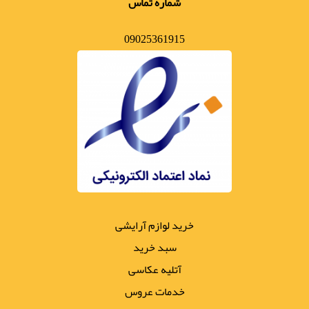
شماره تماس
09025361915
خرید لوازم آرایشی
سبد خرید
آتلیه عکاسی
خدمات عروس