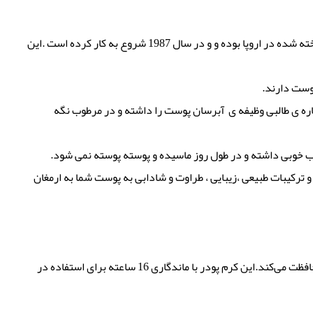
کرم پودر بورژوا سری Healthy Mix محصولی مناسب برای پوست های خشک است این محصول تولید شرکت فرانسوی بورژوا یکی از برندهای شناخته شده در اروپا بوده و و در سال 1987 شروع به کار کرده است .این
پوست دارند.
ه ی طالبی وظیفه ی آبرسان پوست را داشته و در مرطوب نگه
ح پوست ایجاد می کند و ترکیبات طبیعی ،زیبایی ، طراوت و شادابی به پوست شما به ارمغان
کرم پودر هلتی میکس بورژوا، به خاطر داشتن عصاره میوه‌های مختلف، ضدحساسیت می‌باشد و از پوست شما در برابر اشعه‌های مضر خورشید، محافظت می‌کند.این کرم پودر با ماندگاری 16 ساعته برای استفاده در