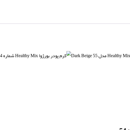
Mix
شماره
54
حجم
30
ml
عدد