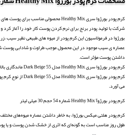
مشخصات کرم پودر بورژوا Healthy Mix شماره 54
شرکت با تولید پودر برنج برای نرم کردن پوست کار خود را آغاز کرد و 
بورژوا در فرمولاسیون این کرم پودر از میوه های طبیعی نظیر سیب ،زرد
عصاره ی سیب موجود در این محصول موجب طراوت و شادابی پوست شده 
داشتن پوست مؤثر است.
کرم پودر بورژوا سری Healthy Mix مدل Dark Beige 55 ماندگاری بالای 16 ساعت داشته و پوشش دهی بسیار قوی دارد.این کرم پودر قدرت جذب خوبی داشته و در طول روز ماسیده و پوسته پوسته نمی شود.
کرم پودر بورژوا س
می آورد.
کرم پودر بورژوآ Healthy Mix شماره 54 حجم 30 میلی لیتر
طول روز مناسب است به‌ گونه‌ای که اثری از خشک شدن پوست و یا پوس