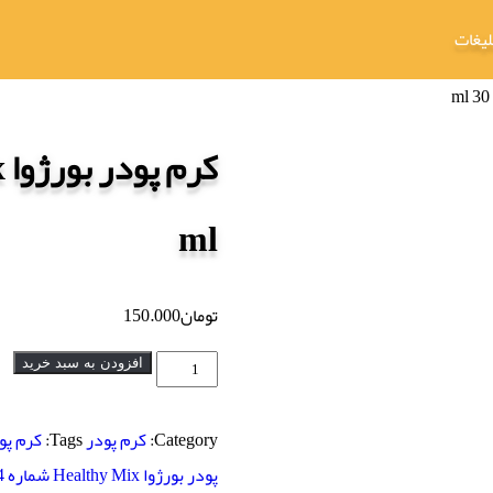
لیغات
ml
تومان
150.000
کرم
افزودن به سبد خرید
پودر
بورژوا
Category:
کرم پودر
Tags:
کرم پودر بو
Healthy
پودر بورژوا Healthy Mix شماره 54 حجم 30 ml