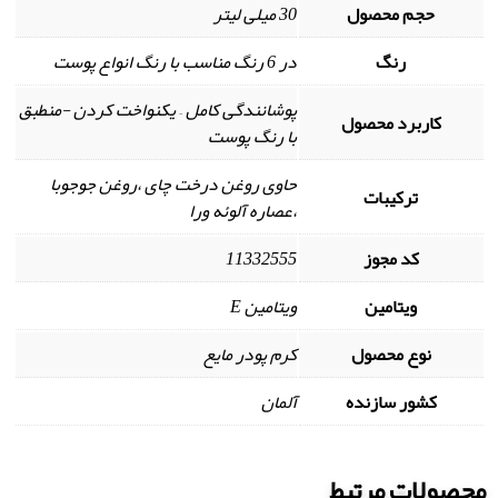
حجم محصول
30 میلی لیتر
رنگ
در 6 رنگ مناسب با رنگ انواع پوست
پوشانندگی کامل – یکنواخت کردن -منطبق
کاربرد محصول
با رنگ پوست
حاوی روغن درخت چای ،روغن جوجوبا
ترکیبات
،عصاره آلوئه ورا
کد مجوز
11332555
ویتامین
ویتامین E
نوع محصول
کرم پودر مایع
کشور سازنده
آلمان
محصولات مرتبط