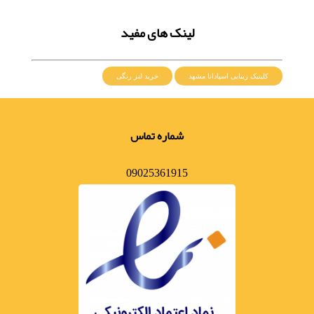
لینک های مفید
کلینیک زیبایی اسپادانا مشهد
خرید لنز رنگی
شماره تماس
09025361915