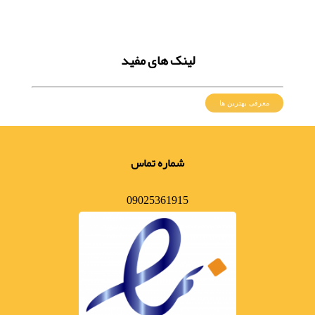
لینک های مفید
معرفی بهترین ها
شماره تماس
09025361915