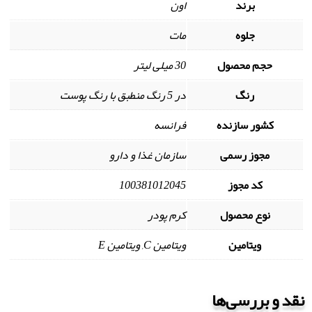
برند
اون
جلوه
مات
حجم محصول
30 میلی لیتر
رنگ
در 5 رنگ منطبق با رنگ پوست
کشور سازنده
فرانسه
مجوز رسمی
سازمان غذا و دارو
کد مجوز
100381012045
نوع محصول
کرم پودر
ویتامین
ویتامین C, ویتامین E
نقد و بررسی‌ها