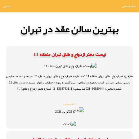
صفحه اصلی
تماس
بهترین سالن عقد در تهران
لیست دفتر ازدواج و طلاق تهران منطقه 11
معرفی دفتر ازدواج طلاق تهران منطقه 11 1- شماره دفتر ازدواج و طلاق تهران شماره 97 سردفتر : محمد سلیمی
نایینی نشانی : تهران – خیابان جمهوری اسلامی – بین گلشن و پیروز- خیابان برادران شهید یاسری – پلاک 21
شماره تماس : 66920444-021 کد پستی : 1318743111 2- شماره دفتر ازدواج و طلاق […]
ادامه مطلب
25 آوریل 2021