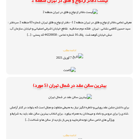
لیست دفاتر ازدواج و طلاق در تهران منطقه 2
معرفی تمامی دفاتر ازدواج و طلاق در تهران منطقه 2 1- دفتر ازدواج و طلاق تهران شماره 63 منطقه 2 سردفتر :
سید حسین کاظمی نشانی : تهران – فلکه دوم صادقیه – نقاطع خیابان اشرفی اصفهانی و خیابان سازمان آب –
نبش خیابان کوهدشت – پلاک 16 شماره تماس : 44220058 کد پستی : […]
ادامه مطلب
7 آوریل 2021
بهترین سالن عقد در شمال تهران (5 مورد)
برای داشتن جشن عقد رویایی و خاطره انگیز نیاز به محیطی متفاوت و مجلل است که بتواند در کنار آرامش
،شادی را برای عروس و داماد و میهمانان به همراه بیاورد .برای انتخاب بهترین سالن عقد باید به شرایط و
ویژگی های خاص سالن توجه فرمایید و پس از بازدید از سالن ها و شناخت […]
ادامه مطلب