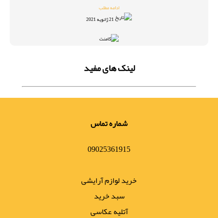
ادامه مطلب
21 ژانویه 2021
لینک های مفید
شماره تماس
09025361915
خرید لوازم آرایشی
سبد خرید
آتلیه عکاسی