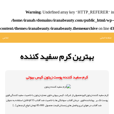
Warning
: Undefined array key "HTTP_REFERER" in
/home/iranab/domains/iranabeauty.com/public_html/wp-
content/themes/iranabeauty/iranabeauty.theme#archive
on line
43
صفحه اصلی
تماس
بهترین کرم سفید کننده
کرم سفید کننده پوست زیتون کیس بیوتی
کرم سفید کننده زیتون الیو محصولی از شرکت کیس بیوتی حاوی عصاره زیتون با خاصیت سفید کنندگی قوی
پوست لک بر – پوشاننده قوی – درمان آفتاب سوختگی ها با خاصیت ضد آفتاب spf 15 قابل استفاده به عنوان
ضد آفتاب در هوای ابری و فصل های زمستان قیمت محصول 85/000 تومان انواع کرم های […]