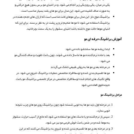
یکی در میان، یکی رو و یکی زیر انجام می شود. و در انتهای مو برس بدون هیچ حرکتی و
به صورت صاف کشیده می شود. این مدل برای مو های بلند بسیار مناسب است.
براشینگ موج دار: این مدل برای موهای لخت مناسب است که از ژل های حجم دهنده در
براشینگ استفاده می شود تا مو ها ضخیم تر و پر پشت تر به نظر برسند. برای این که
انتهای موها حالت موج داشته باشد انتهای سشوار را به یک سمت بچرخانید.
آموزش براشینگ حرفه ای مو
ابتدا ریشه مو ها سشتشو داده می شود
بعد با ماده نرم کننده مو ها ماساژ داده می شوند. چون باعث تقویت و صاف کنندگی مو
می شود.
در مرحله بعدی مو ها به روش طبیعی خشک می گردند
مو ها تقسیم بندی شده و توسط افراد متخصص عملیات براشینگ شروع می شود. در
واقع تکنیک های انجام شده توسط افراد متخصص در مرکز تخصصی براشینگ مو باعث
نتیجه فوق العاده می شود
مراحل براشینگ مو
در مرحله اول باید مو ها به خوبی شسته شود چون براشینگ روی مو های چرب نتیجه
خوبی ندارد.
سپس از نرم کننده و یا ماسک های مو استفاده می شود که مانع از آسیب حرارت سشوار
به موها شده و در ضمن باعث خوش فرمی مو نیز می شود.
و در مرحله بعدی مو ها تقسیم بندی شده و شروع به براشینگ می کنند که در این