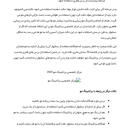
مرحله بهتراست از برس فلزی استفاده شود.
و در مرحله آخر برای ثابت نگه داشتن مو از مواد حالت دهنده استفاده می شود نکته مهی که وجود
دارد باید از استفاده این مواد دقت کرد چون استفاده در طولانی مدت باعث نازکی تارهای مو می
گردد. هدف از انجام براشینگ مو زیبایی و جذابیت بیشتر مو ها می باشد که تاثیر زیادی در زیبایی
ظاهری بانوان دارد. کارشناسان در مرکز تخصصی براشینگ مو بر این اعتقاد هستند که اگر از
سشوار به طرز درستی استفاده شود در این حالت میزان آسیبی که به مو ها می رسد به حداقل
ممکن می رسد.
این نکته مهم را به خاطر بسپارید که هنگام استفاده از سشوار آن را بیش از اندازه به مو هایتان
نزدیک نکنید و در فاصله 30 سانتی متری نگه دارید. در ضمن استفاده از برس های فلزی مناسب
ترین نتیجه را در براشینگ مو، خواهد داشت و از زدن آب به مو های سشوار زده اجتناب کنید چون
باعث وزی مو می شود.
مرکز تخصصی براشینگ مو 2020
نکات دیگر در رابطه با براشینگ مو
برس مو را هنگام حالت دادن به مو از پایین به سمت ریشه مو بکشید
اگر بیش از اندازه از سشوار استفاده می کنید استفاده از سرم مو را از یاد نبرید
بعد از رنگ مو به هیچ عنوان از براشینگ استفاده نکنید چون باعث آسیب بیشتر به مو
ها می شود.
هنگام براشینگ مو به درجه سشوار دقت کنید و فاصله آن را با مو ها رعایت کنید و