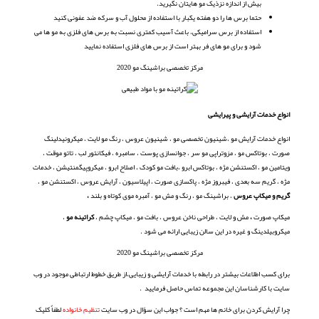
بیش از اندازه نزذیک مو هایتان نگیرید.
حتما برس ها را دو هفته یکبار با استفاده از محلول آب و سرکه ضد عفونی کنید
استفاده از برس سرامیکی، باعث آسیب کمتری نسبت به برس های فلزی به مو ها می
شود و برای مو های فر بهتر است از برس های فلزی استفاده نمایید
مرکز تخصصی براشینگ مو 2020
انواع خدمات آرایشی و پیرایشی
انواع خدمات آرایش مو ،شینیون تخصصی مو ، شینیون عروس ، رنگ مو لایت ، میکرونیدلینگ
صورت ، بوتاکس مو ، مزوتراپی مو سر ، جوانسازی پوست ، سامبره ، فیکانتور لب ، تاتو موقت
،
ویتامین مو ، اکستنشن مژه ، بوتاکس ابرو ،بافت مو کودک ، اصلاح ابرو ، میکروپیگمنتیشن ، خدمات
مژه ، گریم سه بعدی ، فیبروز مژه ، پاکسازی صورت ، اپیلاسیون ، آرایش عروس ، اکستنشن مو ،
گریم و میکاپ عروس
، براشینگ مو ، رنگ و مش مو ، آمبره موی کوتاه و بلند
،
میکاپ صورت
،
مش و لایت ، طراحی ناخن عروس ، بافت مو ، میکاپ چشم ،
کراتینه
مو
،
میکروبیلدینگ و غیره در این سالن زیبایی ارائه می شود .
مرکز تخصصی براشینگ مو 2020
برای کسب اطلاعات بیشتر در رابطه با خدمات آرایشی و زیبایی،از طریق خطوط ارتباطی موجود در وب
سایت با کارشناسان این مجموعه تماس حاصل فرمایید .
چرا آرایش کردن برای خانم ها مهم است ؟ جواب این سؤال در وب سایت
تنظیم خانواده
لطفاٌ کلیک