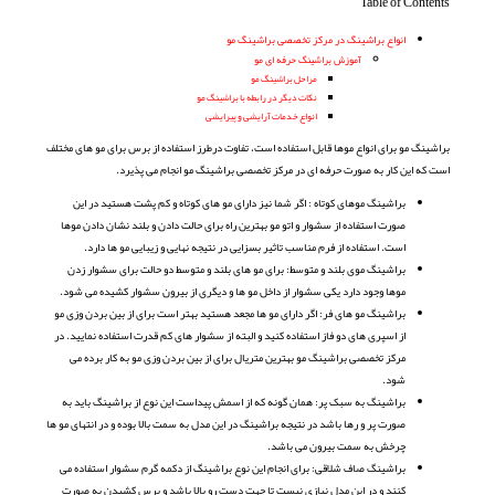
Table of Contents
انواع براشینگ در مرکز تخصصی براشینگ مو
آموزش براشینگ حرفه ای مو
مراحل براشینگ مو
نکات دیگر در رابطه با براشینگ مو
انواع خدمات آرایشی و پیرایشی
براشینگ مو برای انواع موها قابل استفاده است، تفاوت درطرز استفاده از برس برای مو های مختلف
است که این کار به صورت حرفه ای در مرکز تخصصی براشینگ مو انجام می پذیرد.
براشینگ موهای کوتاه : اگر شما نیز دارای مو های کوتاه و کم پشت هستید در این
صورت استفاده از سشوار و اتو مو بهترین راه برای حالت دادن و بلند نشان دادن موها
است. استفاده از فرم مناسب تاثیر بسزایی در نتیجه نهایی و زیبایی مو ها دارد.
براشینگ موی بلند و متوسط: برای مو های بلند و متوسط دو حالت برای سشوار زدن
موها وجود دارد یکی سشوار از داخل مو ها و دیگری از بیرون سشوار کشیده می شود.
براشینگ مو های فر: اگر دارای مو ها مجعد هستید بهتر است برای از بین بردن وزی مو
از اسپری های دو فاز استفاده کنید و البته از سشوار های کم قدرت استفاده نمایید. در
مرکز تخصصی براشینگ مو بهترین متریال برای از بین بردن وزی مو به کار برده می
شود.
براشینگ به سبک پر: همان گونه که از اسمش پیداست این نوع از براشینگ باید به
صورت پر و رها باشد در نتیجه براشینگ در این مدل به سمت بالا بوده و در انتهای مو ها
چرخش به سمت بیرون می باشد.
براشینگ صاف شلاقی: برای انجام این نوع براشینگ از دکمه گرم سشوار استفاده می
کنند و در این مدل نیازی نیست تا جهت دست رو بالا باشد و برس کشیدن به صورت