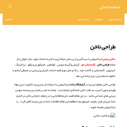
صفحه اصلی
صفحه اصلی
تبلیغات
جست و جو
تماس
طراحی ناخن
سالن زیبایی
ایرانابیوتی با بهره گیری از پرسنل حرفه ای و با تجربه خدمات مورد نیاز بانوان را از
جمله
طراحی ناخن
،
اکستنشن مو
، آرایش و گریم عروس ، کوتاهی ، مانیکور و پدیکور ، براشینگ ،
شینیون ، اکستنشن یا کاشت مژه ، رنگ و مش مو و کلیه خدمات آرایش و زیبایی در محیطی آرام و با
شکوه به مشتریان عزیز ارائه می دهد .
طراحی ناخن متفاوت و زیبا در
آرایشگاه زنانه
ایرانابیوتی با استفاده از بهترین و با کیفیت ترین مواد
اولیه و بدون آسیب به بافت ناخن شما قابل انجام است . هدف ما جلب رضایت و برجسته نمودن
زیبایی های شما می باشد . در این مقاله قصد داریم اطلاعاتی را در رابطه با طراحی ناخن در اختیار
شما عزیزان قرار دهیم ، امیدواریم با مطالعه این مقاله اطلاعات شما در این زمینه کامل گردد ، با
ایرانابیوتی همراه شوید…