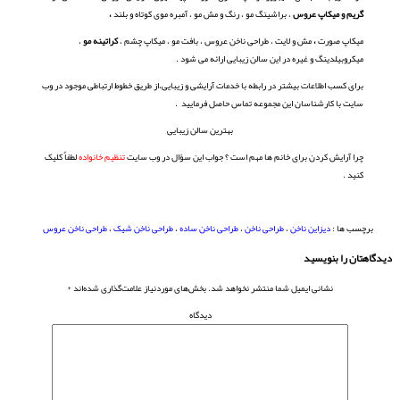
گریم و میکاپ عروس
، براشینگ مو ، رنگ و مش مو ، آمبره موی کوتاه و بلند
،
میکاپ صورت
،
مش و لایت ، طراحی ناخن عروس ، بافت مو ، میکاپ چشم ،
کراتینه
مو
،
میکروبیلدینگ و غیره در این سالن زیبایی ارائه می شود .
برای کسب اطلاعات بیشتر در رابطه با خدمات آرایشی و زیبایی،از طریق خطوط ارتباطی موجود در وب
سایت با کارشناسان این مجموعه تماس حاصل فرمایید .
بهترین سالن زیبایی
چرا آرایش کردن برای خانم ها مهم است ؟ جواب این سؤال در وب سایت
تنظیم خانواده
لطفاٌ کلیک
کنید .
برچسب ها :
دیزاین ناخن
،
طراحی ناخن
،
طراحی ناخن ساده
،
طراحی ناخن شیک
،
طراحی ناخن عروس
دیدگاهتان را بنویسید
نشانی ایمیل شما منتشر نخواهد شد.
بخش‌های موردنیاز علامت‌گذاری شده‌اند
*
دیدگاه