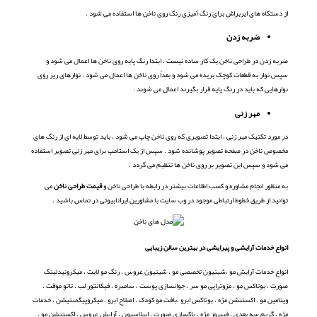
از دستگاه های ایربراش برای رنگ آمیزی رنگ روی ناخن ها استفاده می شود .
ضربه زدن
ضربه زدن در طراحی ناخن یک کار ساده نیست . ابتدا رنگ پایه روی ناخن ها اعمال می شود و
سپس نوار به قطعات کوچک بریده می شود و بعداً روی ناخن ها اعمال می شود . نوارهای ریز روی
نوارهایی که باید در رنگ پایه قرار بگیرند اعمال می شوند .
مهر زنی
در مورد تکنیک مهر زنی ، ابتدا تصویری که روی ناخن چاپ می شود ، باید توسط لایه ای از رنگ های
مخصوص ناخن در صفحه تصویر پوشانده شود . سپس از یک استامپ برای مهر زنی تصویر استفاده
می شود و سپس این تصویر بر روی ناخن ها تنظیم می گردد .
به منظور انجام مشاوره و کسب اطلاعات بیشتر در رابطه با طراحی ناخن و
قیمت طراحی ناخن
می
توانید از طریق خطوط ارتباطی موجود در وب سایت با مشاورین ایرانابیوتی در تماس باشید .
انواع خدمات آرایشی و پیرایشی در بهترین سالن زیبایی
انواع خدمات آرایش مو ،شینیون تخصصی مو ، شینیون عروس ، رنگ مو لایت ، میکرونیدلینگ
صورت ، بوتاکس مو ، مزوتراپی مو سر ، جوانسازی پوست ، سامبره ، فیکانتور لب ، تاتو موقت
،
ویتامین مو ، اکستنشن مژه ، بوتاکس ابرو ،بافت مو کودک ، اصلاح ابرو ، میکروپیگمنتیشن ، خدمات
مژه ، گریم سه بعدی ، فیبروز مژه ، پاکسازی صورت ، اپیلاسیون ، آرایش عروس ، اکستنشن مو ،