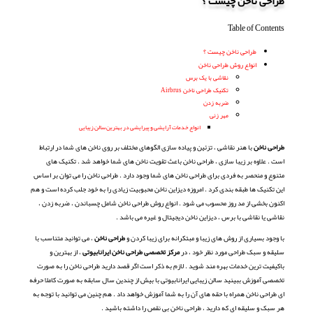
طراحی ناخن چیست ؟
Table of Contents
طراحی ناخن چیست ؟
انواع روش طراحی ناخن
نقاشی با یک برس
تکنیک طراحی ناخن Airbrus
ضربه زدن
مهر زنی
انواع خدمات آرایشی و پیرایشی در بهترین سالن زیبایی
طراحی ناخن
با هنر نقاشی ، تزئین و پیاده سازی الگوهای مختلف بر روی ناخن های شما در ارتباط
است . علاوه بر زیبا سازی ، طراحی ناخن باعث تقویت ناخن های شما خواهد شد . تکنیک های
متنوع و منحصر به فردی برای طراحی ناخن های شما وجود دارد . طراحی ناخن را می توان بر اساس
این تکنیک ها طبقه بندی کرد . امروزه دیزاین ناخن محبوبیت زیادی را به خود جلب کرده است و هم
اکنون بخشی از مد روز محسوب می شود . انواع روش طراحی ناخن شامل چسباندن ، ضربه زدن ،
نقاشی یا نقاشی با برس ، دیزاین ناخن دیجیتال و غیره می باشد .
با وجود بسیاری از روش های زیبا و مبتکرانه برای زیبا کردن و
طراحی ناخن
، می توانید متناسب با
سلیقه و سبک طراحی مورد نظر خود ، در
مرکز تخصصی طراحی ناخن ایرانابیوتی
، از بهترین و
باکیفیت ترین خدمات بهره مند شوید . لازم به ذکر است اگر قصد دارید طراحی ناخن را به صورت
تخصصی آموزش ببینید سالن زیبایی ایرانابیوتی با بیش از چندین سال سابقه به صورت کاملا حرفه
ای طراحی ناخن همراه با حقه های آن را به شما آموزش خواهد داد . هم چنین می توانید با توجه به
هر سبک و سلیقه ای که دارید ، طراحی ناخن بی نقص را داشته باشید .