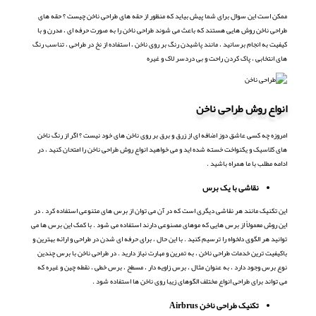
ممکن است این سوال برای شما پیش بیاید که منظور از حقه های طراحی ناخن چیست ؟ حقه های
طراحی ناخن روش هایی هستند که باعث می شوند طراحی ناخن را به صورت حرفه ای ، مدرن و با
کیفیت به انجام برسانید ، مانند پاشیدن رنگ بر روی ناخن ، استفاده از نخ در طراحی ، تناسب رنگ
های انتخابی ، پاک کردن راحت و بی دردسر لاک و غیره
انواع روش طراحی ناخن
امروزه چه کسی عاشق دوز اضافه ای از زرق و برق بر روی ناخن های خود نیست ؟ اگر از رنگ ناخن
های کلاسیک و یکنواخت خسته شده اید و می خواهید انواع روش طراحی ناخن را امتحان کنید ، در
ادامه مطلب با ما همراه باشید .
نقاشی با یک برس
این تکنیک مانند هر نقاشی دیگری است که در آن می توان از برس های متنوعی استفاده کرد . در
این روش معمولاً از برس هایی که موهای مصنوعی دارند استفاده می شود . با کمک این برس ها می
توانید هر الگوی دلخواه را ترسیم کنید . با این حال ، برای حرفه ای شدن در طراحی و ارائه بهترین و
باکیفیت ترین خدمات طراحی ناخن ، به تمرین و مهارت نیاز دارید . در طراحی ناخن با برس چندین
نوع برس وجود دارد ، به عنوان مثال ، برس زاویه دار ، مسطح ، برس خطی ، نقطه چین و غیره که
می تواند برای طراحی انواع مختلف الگوهای زیبا روی ناخن ها استفاده شود .
تکنیک طراحی ناخن
Airbrus