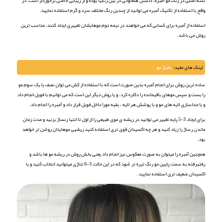
نکته اصلی در رنگ مو آمبره، داشتن همخوانی در بین رنگها بوده و از زیبایی خاصی برخوردار است. در
واقع با استفاده از تکنیک آمبره می توانید از چندین رنگ مختلف سرد و گرم استفاده نمایید.
استفاده از آمبره برای کسانی که می خواهند در نیمه دوم موهایشان تغییری ایجاد کنند، مناسب ترین
روش می باشد.
لینک های مفید:
بالیاژ مو
ساده ترین روش برای انجام آمبره بدین صورت است که با استفاده از کش می توان نصف یا یک سوم مو
را بست و سپس موهای باقیمانده را دکلره کرد. و یا روش دیگر این است که می توانیم با فویل انجام داد
و با جداسازی لایه های مو و با پوشش هر لایه ، بقیه مورا داخل فویل قرار داد و آمبره را انجام داد.
برای ایجاد 3-5 پایه تغییر می توانید در ریشه ی موی طبیعی را از اول تا انتها رنساژ بزنید و مدت زمان
ماندن رساژ را زیاد کنید و هر چه اکسیدان قوی تری استفاده کنید ریشهی موهایتان روشن تر خواهد
بود.
همچنین آمبره را میتوان به صورت معکوس نیز انجام داد یعنی بخش روش در ریشه مو ها باشد و
رفتهرفته به سمت پایین مو رنگ تیره تر شود که در این حالت 3-6 تناژی میتوانید انتخاب کنید و یا
اکسیدان ضعیف تری استفاده نمایید.