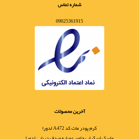
شماره تماس
09025361915
آخرین محصولات
کرم پودر مات کد A472 لدورا
ماسک اسکراب حاوی عصاره صدف دریایی لدورا