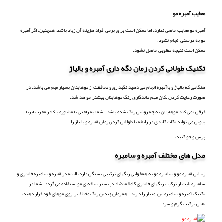
معایب آمبره مو
آمبره مو معایب خاصی ندارد، اما ممکن است برای برخی افراد هزینه آن زیاد باشد. همچنین، اگر آمبره
مو به درستی انجام نشود،
ممکن است نتیجه مطلوبی حاصل نشود.
تکنیک طولانی کردن زمان نگه داری آمبره و بالیاژ
هنگامی که بالیاژ و یا آمبره انجام می دهید نگهداری و محافظت از موهایتان بسیار مهم می باشد. در
صورت رعایت کردن نکان مهم ماندگاری رنگ موهایتان بیشتر خواهد شد.
فرقی نمی کند موهایتان به چه روشی رنگ شده باشد . شما به راحتی با مشاوره با کادر مجرب ایرنا
بیوتی می تواند نکات کلیدی در رابطه با طولانی کردن زمان آمبره و بالیاژ را
پرس و جو کنید.
مدل های مختلف آمبره و سامبره
زیبایی آمبره مو و سامبره مو به همخوانی رنگهای ترکیبی بستگی دارد. البته در آمبره و سامبره فانتزی و
سامبره لایت از ترکیب رنگهای فانتزی کاملا متضاد در بستر ساقه ی مو استفاده می گردد. شما در
تکنیک آمبره و سامبره این امتیاز را دارید. همزمان چندین رنگ مختلف را روی موهای خود قرار دهید.
یعنی ترکیب گرم و سرد.