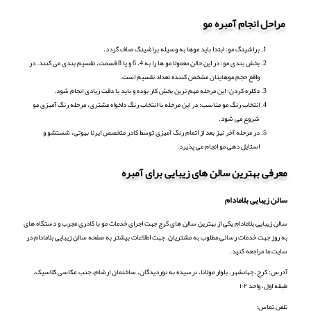
مراحل انجام آمبره مو
براشینگ مو: ابتدا باید موها به وسیله براشینگ صاف گردد.
بخش بندی مو: در این حالن معمولا مو ها را به 4، 6 و یا 8 قسمت، تقسیم بندی می کنند. در
واقع حجم موهایتان مشخص کننده تعداد تقسیم است.
دکلره کردن: این مرحله مهم ترین بخش کار بوده و باید با دقت زیادی انجام شود.
انتخاب رنگ مو مناسب: در این مرحله با انتخاب رنگ دلخواه مشتری، مرحله رنگ آمیزی مو
شروع می شود.
در مرحله آخر نیز بعد از اتمام رنگ آمیزی توسط کادر متخصص ایرنا بیوتی، شستشو و
استایل دهی مو انجام می پذیرد.
معرفی بهترین سالن های زیبایی برای آمبره
سالن زیبایی بلامادام
سالن زیبایی بلامادام یکی از بهترین سالن های کرج جهت اجرای خدمات مو با کادری مجرب و دستگاه های
به روز جهت خدمات رسانی مطلوب به مشتریان. جهت اطلاعات بیشتر به صفحه سالن زیبایی بلامادام در
سایت ما مراجعه کنید.
آدرس: کرج، جهانشهر، بلوار مولانا، نرسیده به نوردیدگان، ساختمان ارشام، جنب عکاسی کلاسیک،
طبقه اول، واحد ۱۰۲
تلفن تماس: