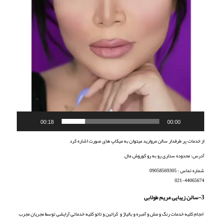
00:18
00:00
از خدمات پر طرفدار سالن مروارید میتوان به میکاپ های صورت اشاره کرد
آدرس: محدوده ستاری رو به رو کوروش مال
شماره تماس : 09058569305
021-44065674
3-سالن زیبایی مریم طولابی
انجام کلیه خدمات
رنگ و مش و آمبره و بالیاژ و
کراتین و تاتو کلیه خدماتی آرایشی توسط مجریان مجرب