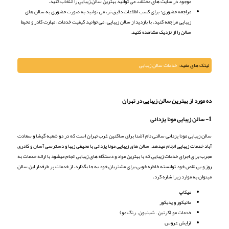
موجود در سایت های مختلف، می توانید بهترین سالن زیبایی را انتخاب کنید.
مراجعه حضوری: برای کسب اطلاعات دقیق تر، می توانید به صورت حضوری به سالن های
زیبایی مراجعه کنید. با بازدید از سالن زیبایی، می توانید کیفیت خدمات، مهارت کادر و محیط
سالن را از نزدیک مشاهده کنید.
لینک های مفید:
خدمات سالن زیبایی
ده مورد از بهترین سالن زیبایی در تهران
1- سالن زیبایی مونا یزدانی
سالن زیبایی مونا یزدانی سالنی نام آشنا برای ساکنین غرب تهران است که در دو شعبه گیشا و سعادت
آباد خدمات زیبایی انجام میدهد. سالن های زیبایی مونا یزدانی با محیطی زیبا و دسترسی آسان و کادری
مجرب برای اجرای خدمات زیبایی که با بهترین مواد و دستگاه های زیبایی انجام میشود با ارائه خدمات به
روز و بی نقص خود توانسته خاطره خوبی برای مشتریان خود به جا بگذارد. از خدمات پر طرفدار این سالن
میتوان به موارد زیر اشاره کرد.
میکاپ
مانیکور و پدیکور
خدمات مو (کرتین – شینیون – رنگ مو)
آرایش عروس