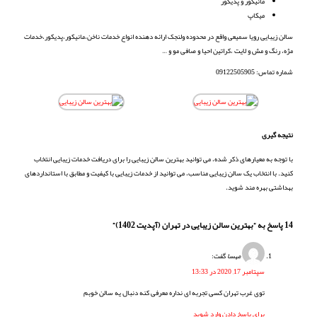
مانیکور و پدیکور
میکاپ
سالن زیبایی رویا سمیعی واقع در محدوده ولنجک ارائه دهنده انواع خدمات ناخن،مانیکور،پدیکور،خدمات
مژه، رنگ و مش و لایت ،کراتین احیا و صافی مو و …
شماره تماس: 09122505905
نتیجه گیری
با توجه به معیارهای ذکر شده، می توانید بهترین سالن زیبایی را برای دریافت خدمات زیبایی انتخاب
کنید. با انتخاب یک سالن زیبایی مناسب، می توانید از خدمات زیبایی با کیفیت و مطابق با استانداردهای
بهداشتی بهره مند شوید.
14 پاسخ به “بهترین سالن زیبایی در تهران (آپدیت 1402)”
مهسا
گفت:
سپتامبر 17, 2020 در 13:33
توی غرب تهران کسی تجربه ای نداره معرفی کنه دنبال یه سالن خوبم
برای پاسخ دادن وارد شوید