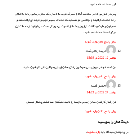
گزینه ها شناخته شود.
پس در صورتی که در سعادت آباد و شهرک غرب به دنبال یک سالن زیبایی زنانه با امکان
ارائه خدمات کراتینه و بوتاکس مو هستید که خدمات بسیار خوب و حرفه ای ارائه دهد و
همچنین رعایت بهداشت نیز برای شما از اهمیت برخوردار است، می توانید از خدمات این
مرکز استفاده داشته باشید.
برای پاسخ دادن وارد شوید
فریده زمانی
گفت:
نوامبر 12, 2022 در 15:39
من تمام خواهرام برای عروسیشون رفتن سالن زیبایی مونا یزدانی کارشون عالیه
برای پاسخ دادن وارد شوید
احمدی
گفت:
نوامبر 27, 2022 در 14:23
من رفتار کارکنان سالن زیبایی لاویسا رو تایید نمیکنم اصلا مشتری مدار نیستن
برای پاسخ دادن وارد شوید
دیدگاهتان را بنویسید
برای نوشتن دیدگاه باید
وارد بشوید
.