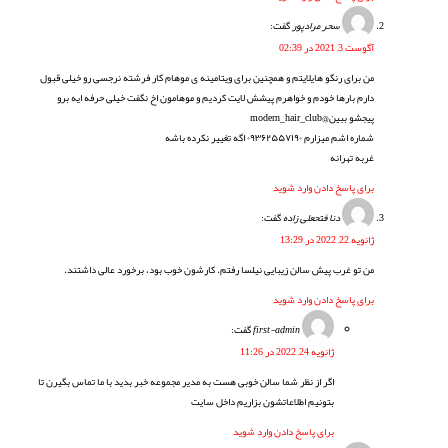
سحر مرادپور
گفت:
آگوست 3, 2021 در 02:39
من برای رنگو هایلایتم و همچنین برای ویتامینه ی موهام کار فرشته نرجسی رو خیلی قبول
دارم بارها خودم و خواهرم پیشش لایت کردیم و موهامون اخ نگفت خیلی حرفه ایه برو
پیجشو ببین@modern_hair_club
شماره اشم میزارم ۰۹۳۶۲۵۵۷۱۹۰ اگه تغییر نکرده باشه
غربه تهرانه
برای پاسخ دادن وارد شوید
دنا فتحعلی زاده
گفت:
ژانویه 22, 2022 در 13:29
من تو غرب پیش سالن زیبایی نیلسا رفتم. کارشون خوب بود، برخورد عالی داشتند.
برای پاسخ دادن وارد شوید
first-admin
گفت:
ژانویه 24, 2022 در 11:26
اگر از نظر شما سالن خوبی هست به مدیر مجموعه خبر بدید با ما تماس بگیرن تا
بتونیم اطلاعاتشون بزاریم داخل سایت
برای پاسخ دادن وارد شوید