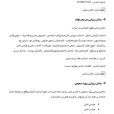
شماره تماس : 02188371414
8- سالن زیبایی مریم رئوف
سالن زیبایی فوق تخصصی در تهران
خدمات آرایشی شامل : خدمات عروس (گریم و میکاپ حرفه ای – شینیون مدرن و کلاسیک) – انواع وکس
و اپیلاسیون – خدمات مو (رنگ مو و هایلایت – اکستنشن با موی طبیعی – بوتاکس مو – دیزاین مو –
براشینگ – انواع بافت شینیون – صافی دائم مو و کراتینه – هیرکات) – کاشت ناخن و طراحی ناخن –
مانیکور و پدیکور – اکستنشن مژه – آرایش دائم و میکروپیگمنتیشن – پاکسازی پوست – ماساژ بدن و …
آدرس : زعفرانیه – خیابان مقادس اردبیلی
شماره تماس : اطلاعات تماس موجود نیست
9- سالن زیبایی رویا سمیعی
سالنی زیبایی رویا سمیعی با کادری مجرب و یک دهه تجربه در حوزه خدمات آرایشی واقع در ولنجک که از
خدمات پر طرف دار آن میتوان به گزینه های زیر اشاره کرد.
طراحی ناخن
کاشت ناخن