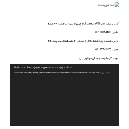
آدرس شعبه اول VIP: سعادت آباد چهارراه سرو ساختمان ۴۲ طبقه ۱
تماس: 09190814100
آدرس شعبه دوم : گیشا بالاتر از خیابان ۲۱ جنب املاک بهار پلاک ۲۹۰
تماس: 09127742470
نمونه کار ها و نمای سالن مونا یزدانی
نمایشگر
Media error: Format(s) not supported or source(s) not found
ویدیو
دریافت پرونده: https://www.iranabeauty.com/wp-content/uploads/2020/11/c7b7e7f174d56f77834eaf59a93ab10d45372195-240p.mp4