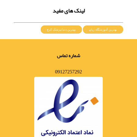
لینک های مفید
بهترین آموزشگاه زبان
بهترین دندانپزشک کرج
شماره تماس
09127257292