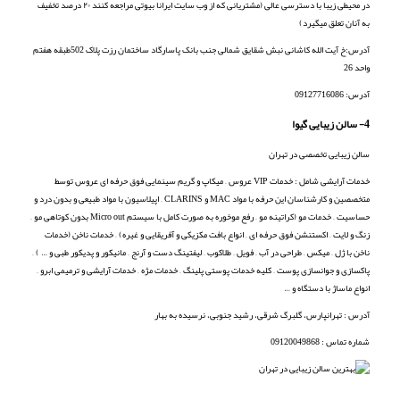
در محیطی زیبا با دسترسی عالی (مشتریانی که از وب سایت ایرانا بیوتی مراجعه کنند ۲۰ درصد تخفیف
به آنان تعلق میگیرد)
آدرس:‌خ آیت الله کاشانی نبش شقایق شمالی جنب بانک پاسارگاد ساختمان رزت پلاک
502
طبقه هفتم
واحد
26
آدرس: 09127716086
4- سالن زیبایی گیوا
سالن زیبایی تخصصی در تهران
خدمات آرایشی شامل : خدمات VIP عروس – میکاپ و گریم سینمایی فوق حرفه ای عروس توسط
متخصصین و کارشناسان این حرفه با مواد MAC و CLARINS – اپیلاسیون با مواد طبیعی و بدون درد و
حساسیت – خدمات مو (کراتینه مو – رفع موخوره به صورت کامل با سیستم Micro out بدون کوتاهی مو –
زنگ و لایت – اکستنشن فوق حرفه ای – انواع بافت مکزیکی و آفریقایی و غیره) – خدمات ناخن (خدمات
ناخن با ژل – میکس – طراحی در آب – فویل – طلاکوب – لیفتینگ دست و آرنج – مانیکور و پدیکور طبی و … ) –
پاکسازی و جوانسازی پوست – کلیه خدمات پوستی پلینگ – خدمات مژه – خدمات آرایشی و ترمیمی ابرو –
انواع ماساژ با دستگاه و …
آدرس : تهرانپارس، گلبرگ شرقی، رشید جنوبی، نرسیده به بهار
شماره تماس :‌ 09120049868