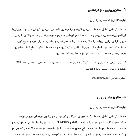
5- سالن زیبایی بانو فراهانی
آرایشگاه فوق تخصصی در تهران
خدمات آرایشی شامل : خدمات عروس (گریم و میکاپ فوق تخصصی عروس – آرایش های لایت اروپایی) –
اپیلاسیون تخصصی به روش جدید – خدمات مو (ویتامینه – ترمیم موهای آسیب دیده – پلکس – کراتین
تراپی – ارگان تراپی – ریواندبیک – کلیه خدمات رنگ ، مش آمبره و سامبره ، بالیاژ – فر مو – انواع کوپ –
براشینگ – شینیون – انواع بافت های آفریقایی ، مکزیکی و غیره ) – خدمات ناخن – انواع کاشت ناخن و
طراحی ناخن – خدمات ابرو – اکستنشن مژه – میکروپیگمنتیشن و…
آدرس : تهران – خیابان رودکی – نبش آذربایجان – جنب پاساژ طلا روما – ساختمان بسطامی – پلاک 739 –
طبقه اول سالن زیبایی بانو فراهانی
شماره تماس : 09126906293
6- سالن زیبایی لی لی
آرایشگاه فوق تخصصی در تهران
خدمات آرایشی شامل : خدمات VIP عروس – میکاپ و گریم سینمایی فوق حرفه ای عروس توسط
متخصصین و کارشناسان این حرفه با مواد MAC و CLARINS – اپیلاسیون با مواد طبیعی و بدون درد و
حساسیت – خدمات مو (کراتینه مو – رفع موخوره به صورت کامل با سیستم Micro out بدون کوتاهی مو –
زنگ و لایت – اکستنشن فوق حرفه ای – انواع بافت مکزیکی و آفریقایی و غیره) – خدمات ناخن (خدمات