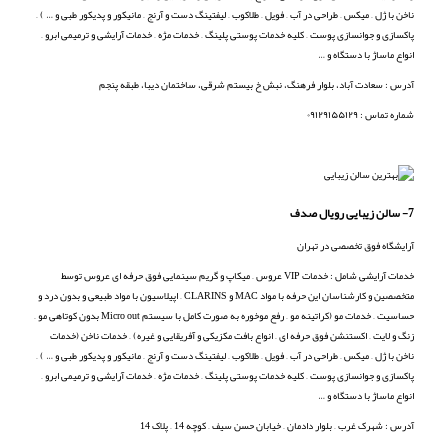
ناخن با ژل – میکس – طراحی در آب – فویل – طلاکوب – لیفتینگ دست و آرنج – مانیکور و پدیکور طبی و … ) –
پاکسازی و جوانسازی پوست – کلیه خدمات پوستی پلینگ – خدمات مژه – خدمات آرایشی و ترمیمی ابرو –
انواع ماساژ با دستگاه و …
آدرس : سعادت آباد، بلوار فرهنگ، نبش خ بیستم شرقی، ساختمان دیبا، طبقه پنجم
شماره تماس :‌ ۰۹۱۲۹۱۵۵۱۲۹
7- سالن زیبایی رویال صدف
آرایشگاه فوق تخصصی در تهران
خدمات آرایشی شامل : خدمات VIP عروس – میکاپ و گریم سینمایی فوق حرفه ای عروس توسط
متخصصین و کارشناسان این حرفه با مواد MAC و CLARINS – اپیلاسیون با مواد طبیعی و بدون درد و
حساسیت – خدمات مو (کراتینه مو – رفع موخوره به صورت کامل با سیستم Micro out بدون کوتاهی مو –
زنگ و لایت – اکستنشن فوق حرفه ای – انواع بافت مکزیکی و آفریقایی و غیره) – خدمات ناخن (خدمات
ناخن با ژل – میکس – طراحی در آب – فویل – طلاکوب – لیفتینگ دست و آرنج – مانیکور و پدیکور طبی و … ) –
پاکسازی و جوانسازی پوست – کلیه خدمات پوستی پلینگ – خدمات مژه – خدمات آرایشی و ترمیمی ابرو –
انواع ماساژ با دستگاه و …
آدرس : شهرک غرب – بلوار دادمان – خیابان حسن سیف – کوچه 14 – پلاک 14