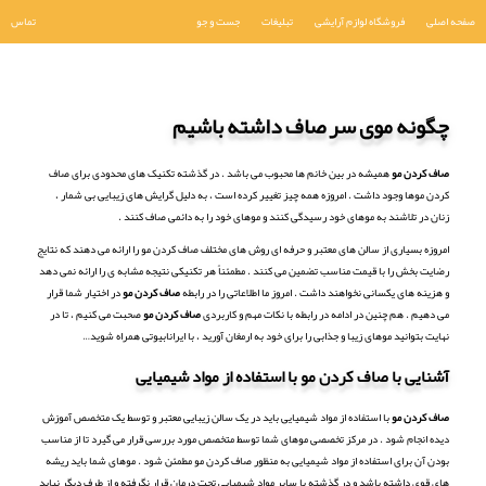
صفحه اصلی
فروشگاه لوازم آرایشی
تبلیغات
جست و جو
تماس
چگونه موی سر صاف داشته باشیم
صاف کردن مو
همیشه در بین خانم ها محبوب می باشد . در گذشته تکنیک های محدودی برای صاف
کردن موها وجود داشت . امروزه همه چیز تغییر کرده است ، به دلیل گرایش های زیبایی بی شمار ،
زنان در تلاشند به موهای خود رسیدگی کنند و موهای خود را به دائمی صاف کنند .
امروزه بسیاری از سالن های معتبر و حرفه ای روش های مختلف صاف کردن مو را ارائه می دهند که نتایج
رضایت بخش را با قیمت مناسب تضمین می کنند . مطمئناً هر تکنیکی نتیجه مشابه ی را ارائه نمی دهد
و هزینه های یکسانی نخواهند داشت . امروز ما اطلاعاتی را در رابطه
صاف کردن مو
در اختیار شما قرار
می دهیم . هم چنین در ادامه در رابطه با نکات مهم و کاربردی
صاف کردن مو
صحبت می کنیم ، تا در
نهایت بتوانید موهای زیبا و جذابی را برای خود به ارمغان آورید ، با ایرانابیوتی همراه شوید…
آشنایی با صاف کردن مو با استفاده از مواد شیمیایی
صاف کردن مو
با استفاده از مواد شیمیایی باید در یک سالن زیبایی معتبر و توسط یک متخصص آموزش
دیده انجام شود . در مرکز تخصصی موهای شما توسط متخصص مورد بررسی قرار می گیرد تا از مناسب
بودن آن برای استفاده از مواد شیمیایی به منظور صاف کردن مو مطمئن شود . موهای شما باید ریشه
های قوی داشته باشد و در گذشته با سایر مواد شیمیایی تحت درمان قرار نگرفته و از طرف دیگر نباید