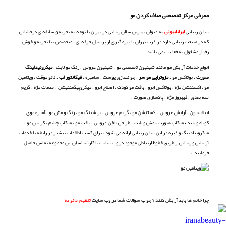
معرفی
مرکز تخصصی صاف کردن مو
سالن زیبایی
ایرانابیوتی
به عنوان بهترین سالن زیبایی در تهران با توجه به تجربه و سابقه ی درخشانی
که در صنعت زیبایی دارد در غرب تهران با بهره گیری از پرسنل حرفه ای ، متخصص ، با تجربه و خوش
رفتار مشغول به فعالیت می باشد .
انواع خدمات آرایش مو مانند شینیون تخصصی مو ، شینیون عروس ، رنگ مو لایت ،
میکرونیدلینگ
صورت
، بوتاکس مو ،
مزوتراپی مو سر
، جوانسازی پوست ، سامبره ،
فیکانتور لب
، تاتو موقت
، ویتامین
مو ، اکستنشن مژه ، بوتاکس ابرو ، بافت مو کودک ، اصلاح ابرو ، میکروپیگمنتیشن ، خدمات مژه ، گریم
سه بعدی ، فیبروز مژه ، پاکسازی صورت ،
اپیلاسیون ، آرایش عروس ، اکستنشن مو ، گریم عروس ، براشینگ مو ، رنگ و مش مو ، آمبره موی
کوتاه و بلند
،
میکاپ صورت
،
مش و لایت ، طراحی ناخن عروس ، بافت مو ، میکاپ چشم ، کراتین مو ،
میکروبیلدینگ و غیره در این سالن زیبایی ارائه می شود . برای کسب اطلاعات بیشتر در رابطه با خدمات
آرایشی و زیبایی از طریق خطوط ارتباطی موجود در وب سایت با کارشناسان این مجموعه تماس حاصل
فرمایید .
چرا خانم ها باید آرایش کنند ؟ جواب سؤالات شما در وب سایت
تنظیم خانواده