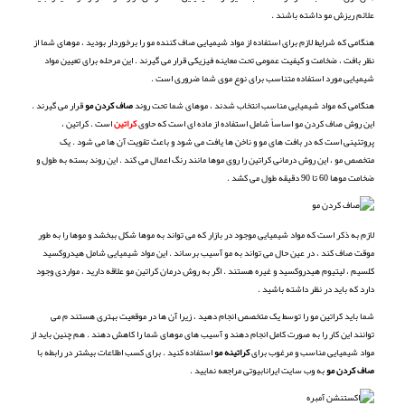
علائم ریزش مو داشته باشند .
هنگامی که شرایط لازم برای استفاده از مواد شیمیایی صاف کننده مو را برخوردار بودید ، موهای شما از
نظر بافت ، ضخامت و کیفیت عمومی تحت معاینه فیزیکی قرار می گیرند . این مرحله برای تعیین مواد
شیمیایی مورد استفاده متناسب برای نوع موی شما ضروری است .
هنگامی که مواد شیمیایی مناسب انتخاب شدند ، موهای شما تحت روند
صاف کردن مو
قرار می گیرند .
این روش صاف کردن مو اساساً شامل استفاده از ماده ای است که حاوی
کراتین
است . کراتین ،
پروتئینی است که در بافت های مو و ناخن ها یافت می شود و باعث تقویت آن ها می شود . یک
متخصص مو ، این روش درمانی کراتین را روی موها مانند رنگ اعمال می کند . این روند بسته به طول و
ضخامت موها 60 تا 90 دقیقه طول می کشد .
لازم به ذکر است که مواد شیمیایی موجود در بازار که می تواند به موها شکل ببخشد و موها را به طور
موقت صاف کند ، در عین حال می تواند به مو آسیب برساند . این مواد شیمیایی شامل هیدروکسید
کلسیم ، لیتیوم هیدروکسید و غیره هستند . اگر به روش درمان کراتین مو علاقه دارید ، مواردی وجود
دارد که باید در نظر داشته باشید .
شما باید کراتین مو را توسط یک متخصص انجام دهید ، زیرا آن ها در موقعیت بهتری هستند م می
توانند این کار را به صورت کامل انجام دهند و آسیب های موهای شما را کاهش دهند . هم چنین باید از
مواد شیمیایی مناسب و مرغوب برای
کراتینه مو
استفاده کنید . برای کسب اطلاعات بیشتر در رابطه با
صاف کردن مو
به وب سایت ایرانابیوتی مراجعه نمایید .