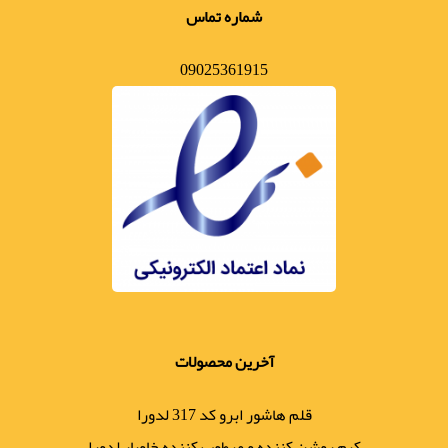
شماره تماس
09025361915
آخرین محصولات
قلم هاشور ابرو کد 317 لدورا
کرم روشن کننده و مرطوب کننده خاویار لدورا