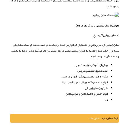
شود . حتما باید محیطی تمیزی داشته باشد بهداشت یکی دیگر از مشخصه های یک سالن معتبر و حرفه
ای میباشد .
معرفی ۵ سالن زیبایی برتر (با نظر مردم)
۱- سالن زیبایی گل سرخ
سالن زیبایی گل سرخ واقع در فلکه اول تهرانپارس که با نزدیک به دو دهه سابقه توانسته مشتریان
بسیاری را جذب کند و خود را به عنوان سالنی معتبر در نظر مشتریان معرفی کند که در ادامه به بخشی
از خدمات آن اشاره میکنیم.
بیش از ۱۰ میکاپ آرتیست مجرب
خدمات فوق تخصصی عروس
مشاوره های تخصصی رایگان قبل از عروسی
انواع خدمات رنگ مو و لایت مو با کیفیت بالا
شینیون های ژورنالی
انواع ژلیش و کاشت ناخن و طراحی ناخن
و….
لینک های مفید:
سالن عقد