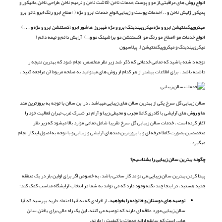
,انواع روش های مراقبتی از مو و پوست ,خدمات ناخن (کاشت ناخن و ترمیم ناخن ,طراحی ناخن ,مانیکور و
پدیکور ,ژلیش ناخن و ..),خدمات پوست و زیبایی,انواع خدمات ابرو و مژه ( اصلاح ابرو ,رنگ ابرو ,تاتو ابرو
,میکروپیگمنتیشن ابرو و مژه,میکروبیلدینگ ابرو و مژه ,فیبروز ,هاشور ابرو ,اکستنشن ابرو و مژه و . . .)
,انواع خدمات مو (اصلاح مو ,رنگ مو , اکستنشن مو ,براشینگ مو و…) , آرایش دائم و نیمه دائم (
میکروبیلدینگ و میکروپیگمنتیشن), اپیلاسیون
توجه داشته یاشید که تمامی خدماتی که ذکر شد زیر نظر متخصص انجام شود که بهترین نتیجه را
داشته باشد . برای اطلاعات بیشتر از هر کدام از روش های میتوانید به صفحه مربوط آن مراجعه کنید .
سالن زیبایی گل سرخ یکی از بهترین سالن های زیبایی میباشد . در این سالن با توجه به بروزترین متد
ها و روش های آرایشی با کادری کاملا مجرب و محیطی زیبا و آرام در شهرک غرب تهران فعالیت خود را
آغاز کرده است . خدمات سالن زیبایی گل سرخ تقریبا شامل تمامی موارد بالا میشود که زیر نظر
متخصصین بصورت کاملا حرفه ای و با بروزترین متدهای آرایشی و زیبایی و با توجه به اصول اینکار انجام
میگیرد .
چگونه بهترین سالن زیبایی را بشناسیم؟
پیدا کردن بهترین سالن زیبایی می تواند کار سختی باشد، به خصوص اگر برای اولین بار در یک منطقه
جدید هستید. در اینجا چند نکته وجود دارد که می تواند به شما در انتخاب آرایشگاه مناسب کمک کند:
توصیه های دوستان و خانواده را بخواهید.
از افرادی که به آنها اعتماد دارید بپرسید که آیا
سالن زیبایی مورد علاقه ای دارند که توصیه می کنند. این یک راه عالی برای یافتن سالن
هایی است که سابقه ارائه خدمات با کیفیت را دارند.