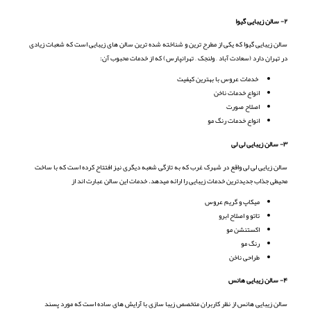
۲- سالن زیبایی گیوا
سالن زیبایی گیوا که یکی از مطرح ترین و شناخته شده ترین سالن های زیبایی است که شعبات زیادی
در تهران دارد (سعادت آباد – ولنجک – تهرانپارس) که از خدمات محبوب آن:
خدمات عروس با بهترین کیفیت
انواع خدمات ناخن
اصلاح صورت
انواع خدمات رنگ مو
۳- سالن زیبایی لی لی
سالن زیایی لی لی واقع در شهرک غرب که به تازگی شعبه دیگری نیز افتتاح کرده است که با ساخت
محیطی جذاب جدیدترین خدمات زیبایی را ارائه میدهد. خدمات این سالن عبارت اند از
میکاپ و گریم عروس
تاتو و اصلاح ابرو
اکستنشن مو
رنگ مو
طراحی ناخن
۴- سالن زیبایی هانس
سالن زیبایی هانس از نظر کاربران متخصص زیبا سازی با آرایش های ساده است که مورد پسند