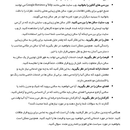
بررسی های آنلاین را بخوانید.
وب سایت هایی مانند Yelp و Google Reviews می توانند
منبع خوبی برای یافتن اطلاعات در مورد سالن های زیبایی محلی باشند. نظرات را با دقت
بخوانید تا ببینید دیگران در مورد تجربه خود در هر سالن چه می گویند.
وب سایت سالن ها را بررسی کنید.
اکثر سالن های زیبایی وب سایتی دارند که در آن می
توانید لیستی از خدمات ارائه شده، قیمت ها و نمونه کارهای آنها را مشاهده کنید. از وب
سایت برای بررسی اینکه آیا سالن زیبایی مناسب شما است یا خیر استفاده کنید.
محل را در نظر بگیرید.
به این فکر کنید که چقدر مایل هستید برای رفتن به سالن زیبایی
رانندگی کنید. همچنین ممکن است بخواهید در نظر بگیرید که آیا سالن در مکانی مناسب با
دسترسی آسان به حمل و نقل عمومی قرار دارد یا خیر.
قیمت را در نظر بگیرید.
قیمت خدمات آرایشی می تواند به طور قابل توجهی از یک سالن به
سالن دیگر متفاوت باشد. قبل از رزرو قرار ملاقات، حتماً قیمت ها را مقایسه کنید.
خدمات ارائه شده را در نظر بگیرید.
به این فکر کنید که به چه نوع خدماتی نیاز دارید و
مطمئن شوید که سالن آنها را ارائه می دهد. برخی از سالن ها در خدمات خاصی مانند رنگ مو
یا اکستنشن مو تخصص دارند.
فضای سالن را در نظر بگیرید.
آیا می خواهید به سالنی بروید که شیک و مدرن باشد یا
سالنی آرام و صمیمی؟ فضای سالن باید مکانی باشد که در آن احساس راحتی و آرامش کنید.
کارکنان را در نظر بگیرید.
آیا کارکنان دوستانه و حرفه ای به نظر می رسند؟ آیا آنها وقت می
گذارند تا به سوالات شما پاسخ دهند و در مورد نیازهای شما صحبت کنند؟
هنگامی که چندین سالن را در نظر گرفتید، وقت آن است که شروع به تماس برای رزرو قرار ملاقات
کنید. حتما در مورد خدماتی که می خواهید بپرسید و قیمت ها را تایید کنید. همچنین ممکن است
بخواهید در مورد سیاست های لغو و برنامه ریزی مجدد سوال کنید.