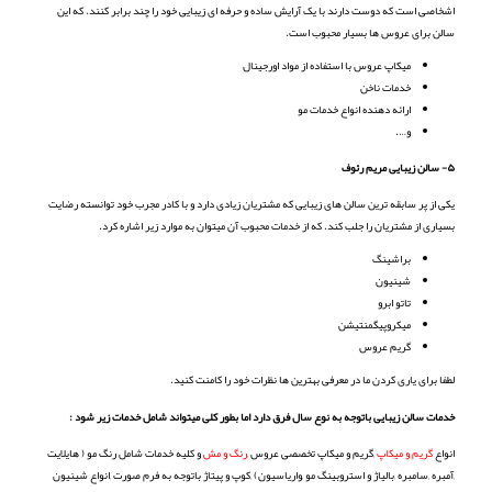
اشخاصی است که دوست دارند با یک آرایش ساده و حرفه ای زیبایی خود را چند برابر کنند. که این
سالن برای عروس ها بسیار محبوب است.
میکاپ عروس با استفاده از مواد اورجینال
خدمات ناخن
ارائه دهنده انواع خدمات مو
و….
۵- سالن زیبایی مریم رئوف
یکی از پر سابقه ترین سالن های زیبایی که مشتریان زیادی دارد و با کادر مجرب خود توانسته رضایت
بسیاری از مشتریان را جلب کند. که از خدمات محبوب آن میتوان به موارد زیر اشاره کرد.
براشینگ
شینیون
تاتو ابرو
میکروپیگمنتیشن
گریم عروس
لطفا برای یاری کردن ما در معرفی بهترین ها نظرات خود را کامنت کنید.
خدمات سالن زیبایی باتوجه به نوع سال فرق دارد اما بطور کلی میتواند شامل خدمات زیر شود :
انواع
گریم و میکاپ
,گریم و میکاپ تخصصی عروس ,
رنگ و مش
و کلیه خدمات شامل رنگ مو ( هایلایت
,آمبره ,سامبره ,بالیاژ و استروبینگ مو ,واریاسیون) ,کوپ و پیتاژ باتوجه به فرم صورت ,انواع شینیون