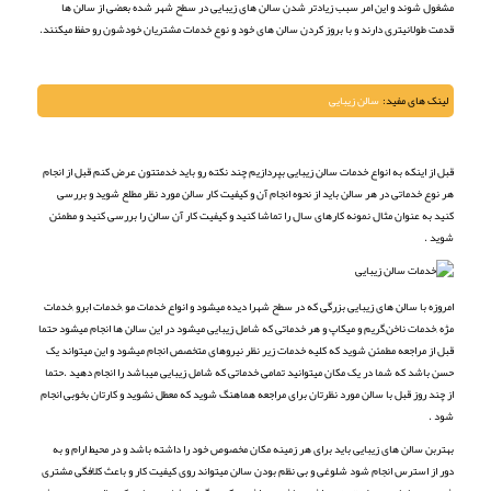
مشغول شوند و این امر سبب زیادتر شدن سالن های زیبایی در سطح شهر شده بعضی از سالن ها
قدمت طولانیتری دارند و با بروز کردن سالن های خود و نوع خدمات مشتریان خودشون رو حفظ میکنند.
لینک های مفید:
سالن زیبایی
قبل از اینکه به انواع خدمات سالن زیبایی بپردازیم چند نکته رو باید خدمتتون عرض کنم قبل از انجام
هر نوع خدماتی در هر سالن باید از نحوه انجام آن و کیفیت کار سالن مورد نظر مطلع شوید و بررسی
کنید به عنوان مثال نمونه کارهای سال را تماشا کنید و کیفیت کار آن سالن را بررسی کنید و مطمئن
شوید .
امروزه با سالن های زیبایی بزرگی که در سطح شهرا دیده میشود و انواع خدمات مو ,خدمات ابرو ,خدمات
مژه ,خدمات ناخن,گریم و میکاپ و هر خدماتی که شامل زیبایی میشود در این سالن ها انجام میشود حتما
قبل از مراجعه مطمئن شوید که کلیه خدمات زیر نظر نیروهای متخصص انجام میشود و این میتواند یک
حسن باشد که شما در یک مکان میتوانید تمامی خدماتی که شامل زیبایی میباشد را انجام دهید .حتما
از چند روز قبل با سالن مورد نظرتان برای مراجعه هماهنگ شوید که معطل نشوید و کارتان بخوبی انجام
شود .
بهتربن سالن های زیبایی باید برای هر زمینه مکان مخصوص خود را داشته باشد و در محیط ارام و به
دور از استرس انجام شود شلوغی و بی نظم بودن سالن میتواند روی کیفیت کار و باعث کلافگی مشتری