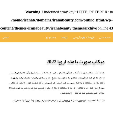
Warning
: Undefined array key "HTTP_REFERER" in
/home/iranab/domains/iranabeauty.com/public_html/wp-
content/themes/iranabeauty/iranabeauty.theme#archive
on line
43
صفحه اصلی
فروشگاه لوازم آرایشی
تبلیغات
جست و جو
تماس
میکاپ صورت با متد اروپا 2022
هدف اصلی میکاپ صورت تأکید بر ویژگی های خوب چهره و به حداقل رساندن ویژگی های منفی است .
از آنجا که هر فرد ویژگی های منحصر به فردی دارد ، هیچ روش ایده آل برای این تکنیک آرایش صورت
وجود ندارد . استفاده از لوازم آرایشی یک هنر است . هر کسی می تواند صورت خود را آن طور که تمایل
دارد آرایش کند ، اما ما نکاتی را در مورد استفاده از ابزار آرایشی و میکاپ صورت به شما یاد می دهیم تا
به نحو احسن میکاپ صورت خود را انجام دهید .
جهت مشاهده لیست بهترین سالن های زیبایی برای میکاپ میتوانید بر روی لینک زیر کلیک نمایید.