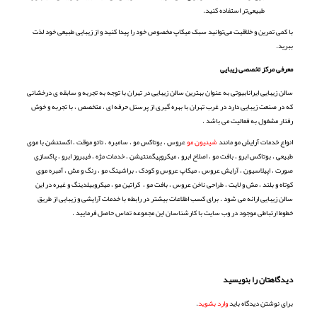
طبیعی‌تر استفاده کنید.
با کمی تمرین و خلاقیت می‌توانید سبک میکاپ مخصوص خود را پیدا کنید و از زیبایی طبیعی خود لذت
ببرید.
معرفی مرکز تخصصی زیبایی
سالن زیبایی ایرانابیوتی به عنوان بهترین سالن زیبایی در تهران با توجه به تجربه و سابقه ی درخشانی
که در صنعت زیبایی دارد در غرب تهران با بهره گیری از پرسنل حرفه ای ، متخصص ، با تجربه و خوش
رفتار مشغول به فعالیت می باشد .
انواع خدمات آرایش مو مانند
شینیون مو
عروس ، بوتاکس مو ، سامبره ، تاتو موقت ، اکستنشن با موی
طبیعی ، بوتاکس ابرو ، بافت مو ، اصلاح ابرو ، میکروپیگمنتیشن ، خدمات مژه ، فیبروز ابرو ، پاکسازی
صورت ، اپیلاسیون ، آرایش عروس ، میکاپ عروس و کودک ، براشینگ مو ، رنگ و مش ، آمبره موی
کوتاه و بلند ، مش و لایت ، طراحی ناخن عروس ، بافت مو ، کراتین مو ، میکروبیلدینگ و غیره در این
سالن زیبایی ارائه می شود . برای کسب اطلاعات بیشتر در رابطه با خدمات آرایشی و زیبایی از طریق
خطوط ارتباطی موجود در وب سایت با کارشناسان این مجموعه تماس حاصل فرمایید .
دیدگاهتان را بنویسید
برای نوشتن دیدگاه باید
وارد بشوید
.