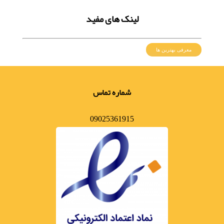
لینک های مفید
معرفی بهترین ها
شماره تماس
09025361915