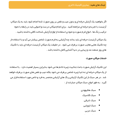
لینک های مفید:
بهترین کلینیک لاغری
اگر بخواهید یک آرایش حرفه ای و بدون عیب و نقص بر روی صورت شما انجام شود باید به یک میکاپ
آرتیست با تجربه و حرفه ای مراجعه کنید . برای انجام میکاپ درست و اصولی باید در رابطه با نحوه
ترکیب رنگ ها ، انواع فرم صورت و نحوه ی استفاده از لوازم آرایش شناخت کافی داشته باشید .
یک میکاپ آرتیست حرفه ای باید بداند چه آرایشی به فرم صورت شخص بیشتر می آید و با استفاده از
چه تکنیک هایی معایب صورت برطرف می شود . در حقیقت یک میکاپ آرتیست حرفه ای باید با تکنیک
های روز صنعت مد و زیبایی در دنیا آشنایی کامل داشته باشد .
خدمات میکاپ صورت
این تکنیک آرایش صورت باعث جذابیت چهره خانم ها می شود بنابراین بسیار اهمیت دارد . با استفاده
از یک میکاپ حرفه ای نه تنها چهره شخص برطرف می شود بلکه عیب و نقص های صورت برطرف خواهد
شد . در هر سبک از این تکنیک آرایشی رنگ های آرایشی منحصر به فرد و خاص مورد استفاده قرار می
گیرد . به طور انواع سبک میکاپ عبارتند از :
سبک هالیوودی
سبک کلاسیک
سبک شرقی
سبک اروپایی
سبک عربی