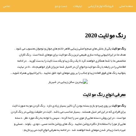
صفحه اصلی
فروشگاه لوازم آرایشی
تبلیغات
جست و جو
تماس
رنگ مو لایت 2020
رنگ مو لایت
یکی از بخش های مهم و اصلی زیبایی ظاهر خانم های جوان و نوجوان محسوب می شود .
هدف ما در ایرانابیوتی پیاده سازی طبیعی ترین رنگ مو لایت برای موهای شما است . رنگ کاران
متخصص ما با شما همکاری خواهند کرد تا یک رنگ زیبا و یکدست لایت را بدست آورید . در ادامه
اطلاعاتی را در رابطه با رنگ مو لایت و انواع آن در اختیار شما عزیزان قرار خواهیم داد ، تا در نهایت
بتوانید رنگ های فوق العاده زیبا و جذاب را بر روی موهای خود خلق نمایید ، با ایرانابیوتی همراه شوید…
معرفی انواع رنگ مو لایت
رنگ مو لایت
بر روی چهره و باز و بسته بودن آن تاثیر بسیار زیادی دارد . رنگ کردن مو به صورت لایت
برای افرادی که در این امر تنبل هستند ، بسیار مناسب می باشد . لایت در حقیقت روشی در رنگ کردن
مو است . در این روش دسته هایی از موی سر را جدا کرده ، سپس با توجه به رنگ مورد نظر ، دسته
هایی از مو را با استفاده از دکلره روشن نمایید . رنگ های روشن مانند مسی ، دودی ، بلوند ، عسلی و
غیره باعث زیباتر شدن موهای شما خواهند شد . در ادامه به معرفی انواع لایت می پردازیم :