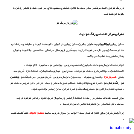
در رنگ مو مون لایت برعکس سان لایت به دلخواه مشتری بیضی بالای سر تیره شده و مابقی روشن یا
بلوند خواهند شد .
معرفی مرکز تخصصی رنگ مو لایت
سالن زیبایی
ایرانابیوتی
به عنوان بهترین سالن زیبایی در تهران با توجه به تجربه و سابقه ی درخشانی
که در صنعت زیبایی دارد در غرب تهران با بهره گیری از پرسنل حرفه ای ، متخصص ، با تجربه و خوش
رفتار مشغول به فعالیت می باشد .
انواع خدمات آرایش مو مانند شینیون تخصصی عروس ، بوتاکس مو ، سامبره ، تاتو موقت
،
اکستنشنمژه ، بوتاکس ابرو ، بافت مو کودک ، اصلاح ابرو ، میکروپیگمنتیشن ، خدمات مژه ، گریم سه
بعدی ،
فیبروز مژه
، پاکسازی صورت ، اپیلاسیون ، آرایش عروس ، گریم عروس ، براشینگ مو ،
ویتامین
مو
،
رنگ و مش مو
، آمبره موی کوتاه و بلند
،
میکاپ صورت
،
مش و لایت ، طراحی ناخن عروس ، بافت مو
، میکاپ چشم ، کراتین مو ، میکروبیلدینگ و غیره در این سالن زیبایی ارائه می شود .
برای کسب اطلاعات بیشتر در رابطه با خدمات آرایشی و زیبایی از طریق خطوط ارتباطی موجود در وب
سایت با کارشناسان این مجموعه تماس حاصل فرمایید .
چرا آرایش کردن برای خانم ها مهم است ؟ جواب این سؤال در وب سایت
تنظیم خانواده
لطفاٌ کلیک کنید
.