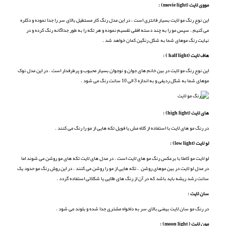
مووی لایت (
movie light
) :
این نوع رنگ مو لایت بسیار فانتزی است ، در این مدل رنگ کار مستطیل بالای سر را جدا نموده و دکلره
می کنیم . سپس مو را به چند دسته افقی تقسیم نموده و هر تکه را به طور جداگانه رنگ کرده و در
نهایت رنگ موهای شما به شکل رنگین کمان خواهد شد .
هاف لایت (
half light
) :
این نوع رنگ مو لایت در بین خانم های جوان و نوجوان بسیار محبوب و پرطرفدار است . در این مدل نوک
موهای شما به شکل ردیفی و به اندازه 3 الی 10 سانت رنگ می شود .
های لایت (
high light
) :‌
در رنگ مو های لایت با استفاده از کلاه مش یا فویل تکه هایی از مو را رنگ می کنند .
لو لایت (
low light
) :
لو لایت مو کاملا با برعکس رنگ مو های لایت است . در مدل های لایت تکه های مو روشن می شوند اما
در مدل لو لایت در بین موهای روشن ، تکه هایی از مو را روشن می کنند . در این روش رنگ مو حدود یک
سانت رشد ریشه باید باشد که در آن از رنگ های طلایی یا شکلاتی استفاده گردد .
سان لایت :
در رنگ مو سان لایت بیضی بالای سر به دلخواه مشتری جدا شده و بلوند می شود .
مون لایت (
moon light
) :